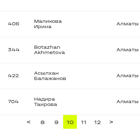
Маликова
406
Алматы
Ирина
Botazhan
344
Алматы
Akhmetova
Асылхан
422
Алматы
Балажанов
Надира
704
Алматы
Таирова
<
>
8
9
10
11
12