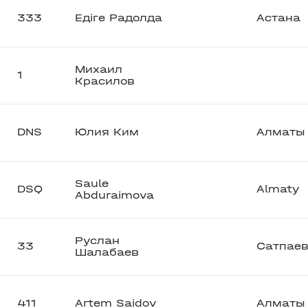
333
Едіге Радолда
Астана
Михаил
1
Красилов
DNS
Юлия Ким
Алматы
Saule
DSQ
Almaty
Abduraimova
Руслан
33
Сатпае
Шалабаев
411
Artem Saidov
Алматы