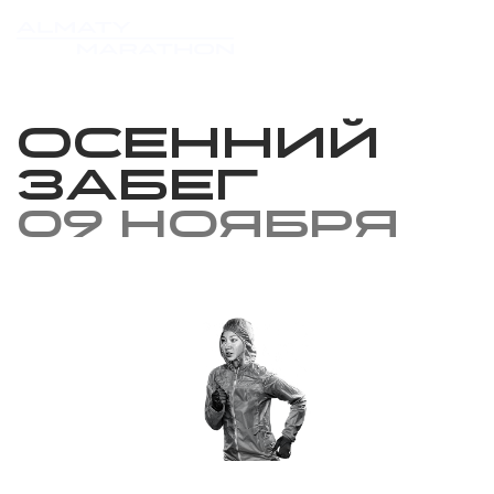
Осенний
забег
09 ноября