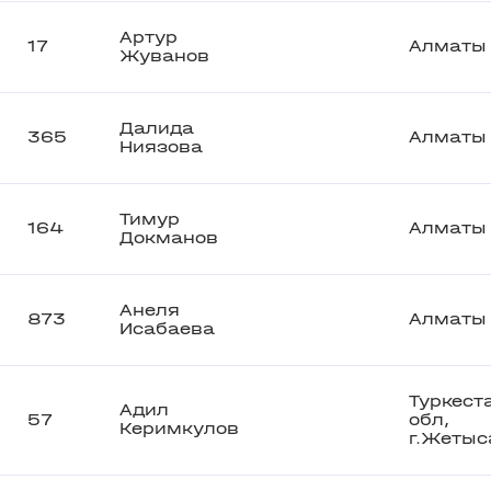
Артур
17
Алматы
Жуванов
Далида
365
Алматы
Ниязова
Тимур
164
Алматы
Докманов
Анеля
873
Алматы
Исабаева
Туркест
Адил
57
обл,
Керимкулов
г.Жетыс