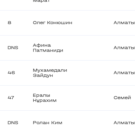
Марат
8
Олег Конюшин
Алматы
Афина
DNS
Алматы
Патманиди
Мухамедали
46
Алматы
Зайдун
Ералы
47
Семей
Нұрахим
DNS
Ролан Ким
Алматы