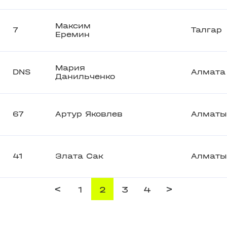
Максим
7
Талгар
Еремин
Мария
DNS
Алмата
Данильченко
67
Артур Яковлев
Алматы
41
Злата Сак
Алматы
<
>
1
2
3
4