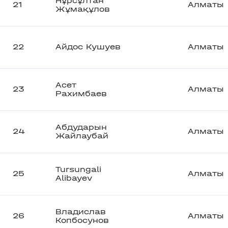
Нұрсұлтан
21
Алматы
Жұмақұлов
22
Айдос Кушуев
Алматы
Асет
23
Алматы
Рахимбаев
Абдударын
24
Алматы
Жайлаубай
Tursungali
25
Алматы
Alibayev
Владислав
26
Алматы
Копбосунов