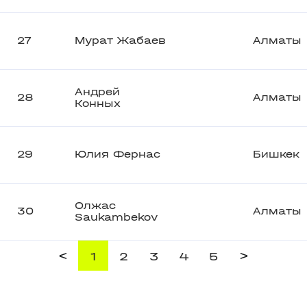
27
Мурат Жабаев
Алматы
Андрей
28
Алматы
Конных
29
Юлия Фернас
Бишкек
Олжас
30
Алматы
Saukambekov
<
>
1
2
3
4
5