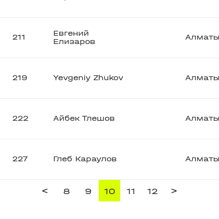
Евгений
211
Алмат
Елизаров
219
Yevgeniy Zhukov
Алмат
222
Айбек Тлешов
Алмат
227
Глеб Караулов
Алмат
<
>
8
9
10
11
12