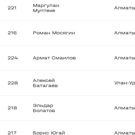
Маргулан
221
Алмат
Муптеке
216
Роман Мосягин
Алмат
224
Армат Смаилов
Алмат
Алексей
228
Улан-У
Батагаев
Эльдар
218
Алмат
Болатов
217
Борис Югай
Алмат