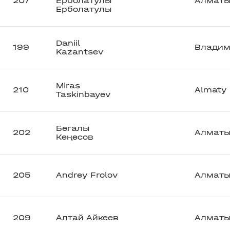
207
Ерболатулы
Алмат
Ерболатулы
Daniil
199
Владим
Kazantsev
Miras
210
Almaty
Taskinbayev
Бегалы
202
Алмат
Кеңесов
205
Andrey Frolov
Алмат
209
Алтай Айкеев
Алмат