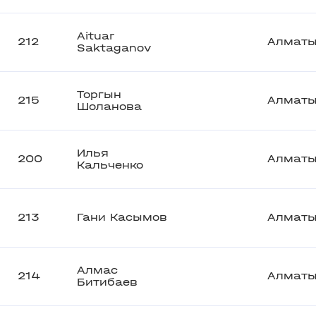
Aituar
212
Алмат
Saktaganov
Торгын
215
Алмат
Шоланова
Илья
200
Алмат
Кальченко
213
Гани Касымов
Алмат
Алмас
214
Алмат
Битибаев