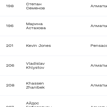
Степан
198
Алмат
Семенов
Марина
196
Алмат
Астахова
201
Kevin Jones
Pensac
Vladislav
206
Алмат
Khlystov
Khassen
208
Алмат
Zhanibek
Айдос