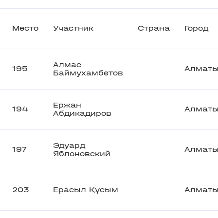
Место
Участник
Страна
Город
Алмас
195
Алмат
Баймухамбетов
Ержан
194
Алмат
Абдикадиров
Эдуард
197
Алмат
Яблоновский
203
Ерасыл Құсым
Алмат