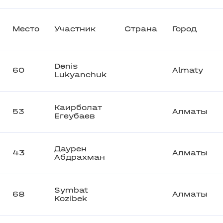
Место
Участник
Страна
Город
Denis
60
Almaty
Lukyanchuk
Каирболат
53
Алматы
Егеубаев
Даурен
43
Алматы
Абдрахман
Symbat
68
Алматы
Kozibek