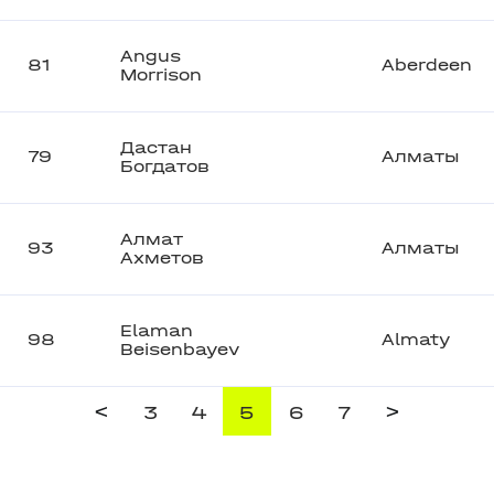
Angus
81
Aberdeen
Morrison
Дастан
79
Алматы
Богдатов
Алмат
93
Алматы
Ахметов
Elaman
98
Almaty
Beisenbayev
<
>
3
4
5
6
7