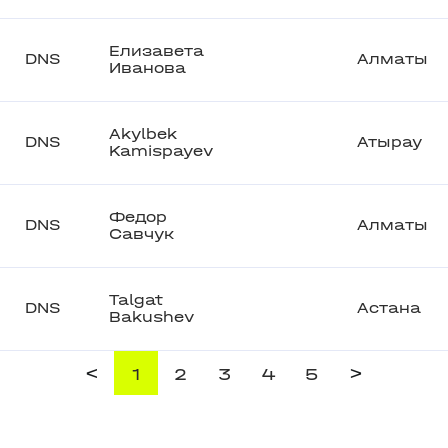
Елизавета
DNS
Алматы
Иванова
Akylbek
DNS
Атырау
Kamispayev
Федор
DNS
Алматы
Савчук
Talgat
DNS
Астана
Bakushev
<
>
1
2
3
4
5