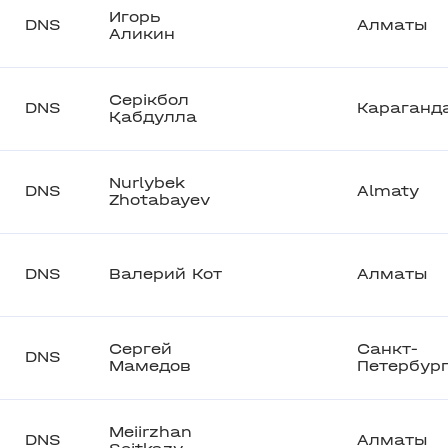
Игорь
DNS
Алматы
Аликин
Серікбол
DNS
Караганд
Қабдулла
Nurlybek
DNS
Almaty
Zhotabayev
DNS
Валерий Кот
Алматы
Сергей
Санкт-
DNS
Мамедов
Петербур
Meiirzhan
DNS
Алматы