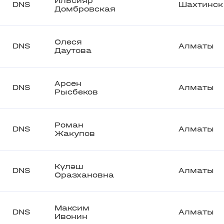
Ильсияр
DNS
Шахтинск
Домбровская
Олеся
DNS
Алматы
Даутова
Арсен
DNS
Алматы
Рысбеков
Роман
DNS
Алматы
Жакупов
Күләш
DNS
Алматы
Оразхановна
Максим
DNS
Алматы
Ивонин