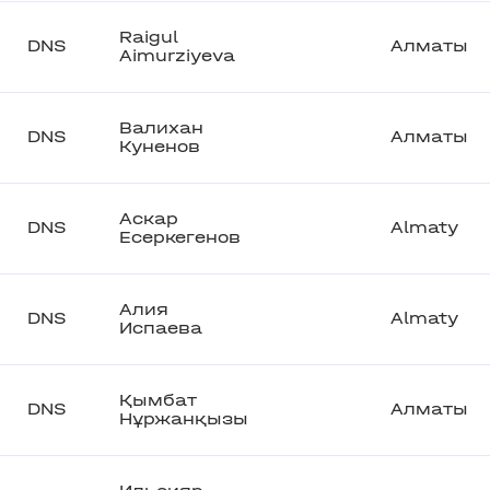
Raigul
DNS
Алматы
Aimurziyeva
Валихан
DNS
Алматы
Куненов
Аскар
DNS
Almaty
Есеркегенов
Алия
DNS
Almaty
Испаева
Қымбат
DNS
Алматы
Нұржанқызы