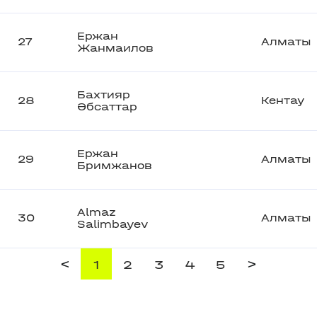
Ержан
27
Алматы
Жанмаилов
Бахтияр
28
Кентау
Әбсаттар
Ержан
29
Алматы
Бримжанов
Almaz
30
Алматы
Salimbayev
<
>
1
2
3
4
5