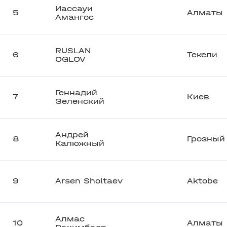
Иассауи
5
Алматы
Амангос
RUSLAN
6
Текели
OGLOV
Геннадий
7
Киев
Зеленский
Андрей
8
Грозный
Калюжный
9
Arsen Sholtaev
Aktobe
Алмас
10
Алматы