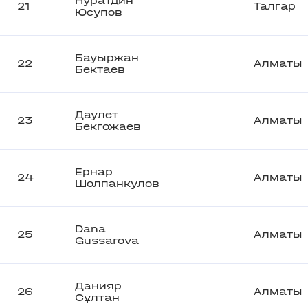
Нуратдин
21
Талгар
Юсупов
Бауыржан
22
Алматы
Бектаев
Даулет
23
Алматы
Бекгожаев
Ернар
24
Алматы
Шолпанкулов
Dana
25
Алматы
Gussarova
Данияр
26
Алматы
Сұлтан