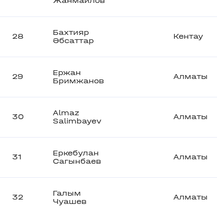
Жанмаилов
Бахтияр
28
Кентау
Әбсаттар
Ержан
29
Алматы
Бримжанов
Almaz
30
Алматы
Salimbayev
Еркебулан
31
Алматы
Сагынбаев
Галым
32
Алматы
Чуашев