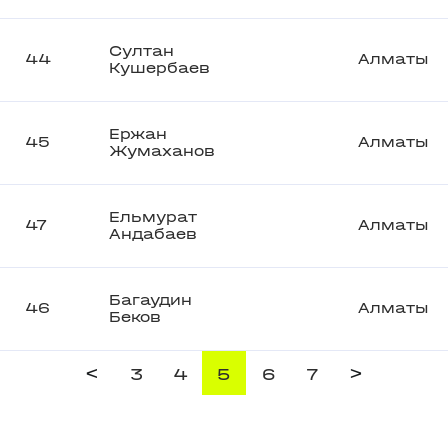
Султан
44
Алматы
Кушербаев
Ержан
45
Алматы
Жумаханов
Ельмурат
47
Алматы
Андабаев
Багаудин
46
Алматы
Беков
<
>
3
4
5
6
7