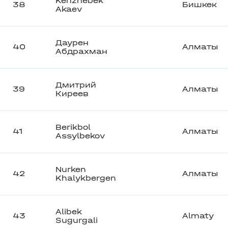
Kenzhebek
38
Бишкек
Akaev
Даурен
40
Алматы
Абдрахман
Дмитрий
39
Алматы
Киреев
Berikbol
41
Алматы
Assylbekov
Nurken
42
Алматы
Khalykbergen
Alibek
43
Almaty
Sugurgali