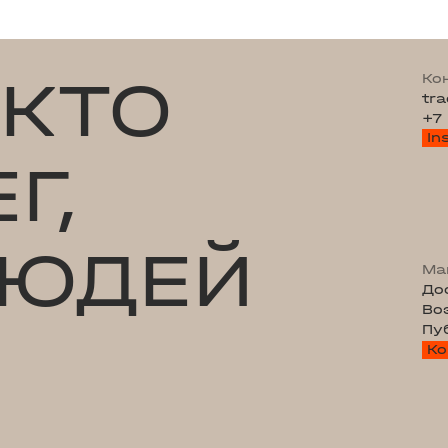
 КТО
Ко
tr
+7
In
Г,
ЛЮДЕЙ
Ма
До
Во
Пу
Ко