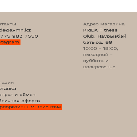
нтакты
Адрес магазина
ade@aymn.kz
KRIDA Fitness
 775 983 7550
Club, Наурызбай
stagram
батыра, 89
10:00 - 19:00,
выходной -
суббота и
воскресенье
газин
ставка
зврат и обмен
бличная оферта
рпоративным клиентам