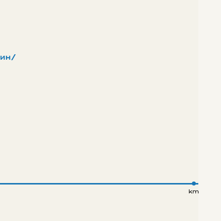
ин/
km