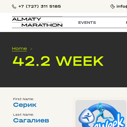
+7 (727) 311 5185
info
EVENTS
Home
/
42.2 WEEK
First Name:
Серик
Last Name:
Сагалиев