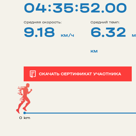
04:35:52.00
Средняя скорость:
Средний темп:
9.18
6.32
км/ч
м
км
СКАЧАТЬ СЕРТИФИКАТ УЧАСТНИКА
0 km