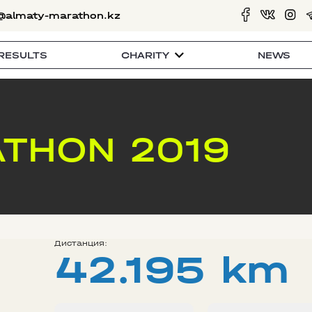
@almaty-marathon.kz
RESULTS
CHARITY
NEWS
THON 2019
Дистанция:
42.195 km