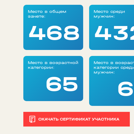
Место в общем
Место среди
зачете:
мужчин:
468
43
Место в возрастной
Место в возрас
категории:
категории сред
мужчин:
65
6
СКАЧАТЬ СЕРТИФИКАТ УЧАСТНИКА