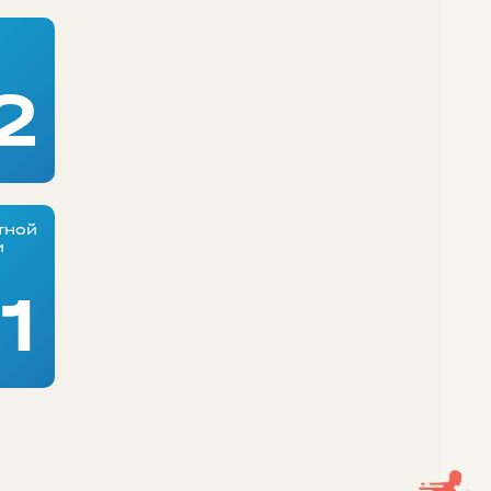
2
тной
и
1