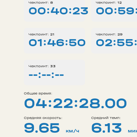
Чекпоинт:
8
Чекпоинт:
12
00:40:23
00:59
Чекпоинт:
21
Чекпоинт:
29
01:46:50
02:55
Чекпоинт:
33
--:--:--
Общее время:
04:22:28.00
Средняя скорость:
Средний темп:
9.65
6.13
км/ч
ми