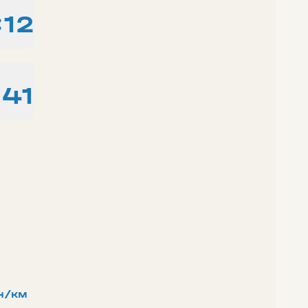
:12
:41
н/км