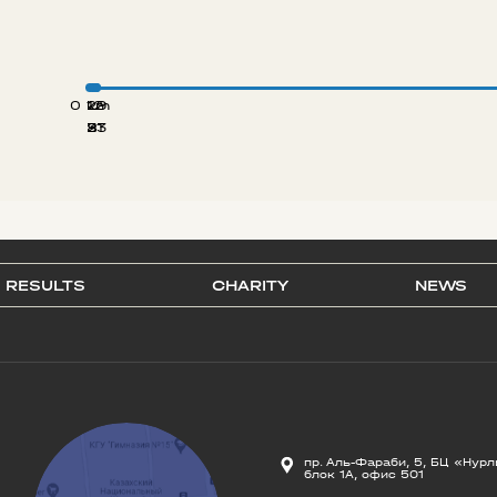
0 km
12
29
8
21
33
RESULTS
CHARITY
NEWS
пр. Аль-Фараби, 5, БЦ «Нурл
блок 1А, офис 501