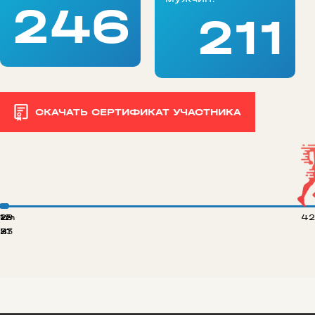
246
211
СКАЧАТЬ СЕРТИФИКАТ УЧАСТНИКА
 km
12
29
42
8
21
33