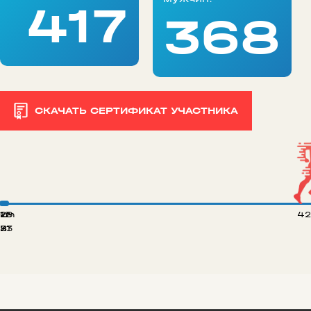
417
368
СКАЧАТЬ СЕРТИФИКАТ УЧАСТНИКА
 km
12
29
42
8
21
33