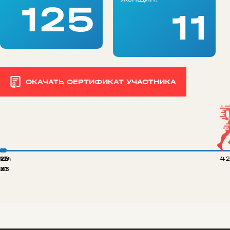
125
11
СКАЧАТЬ СЕРТИФИКАТ УЧАСТНИКА
 km
12
29
42
8
21
33