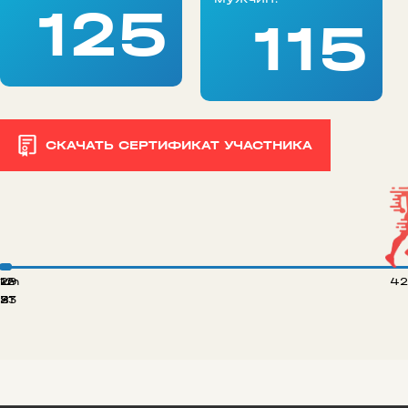
125
115
СКАЧАТЬ СЕРТИФИКАТ УЧАСТНИКА
 km
12
29
42
8
21
33