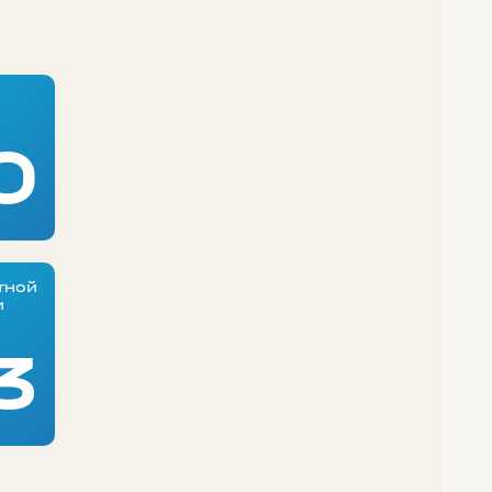
0
тной
и
3