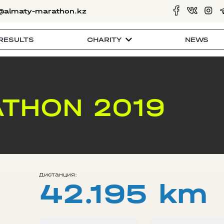
@almaty-marathon.kz
RESULTS
CHARITY
NEWS
THON 2019
Дистанция:
42.195 km