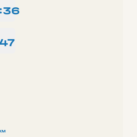
:36
:47
км