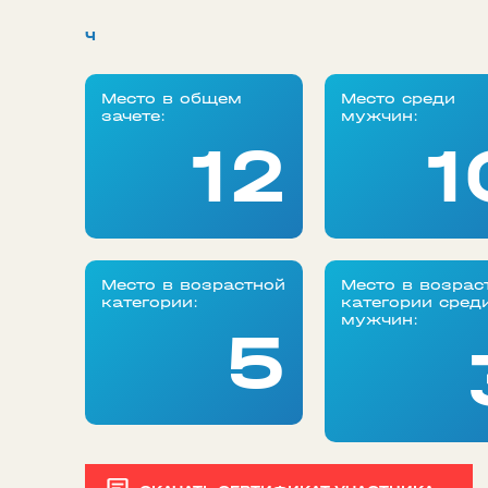
ч
Место в общем
Место среди
зачете:
мужчин:
12
1
Место в возрастной
Место в возрас
категории:
категории сред
мужчин:
5