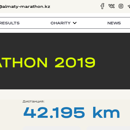
@almaty-marathon.kz
RESULTS
CHARITY
NEWS
THON 2019
Дистанция:
42.195 km