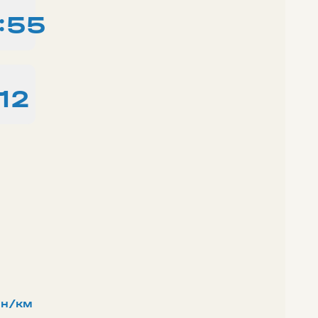
:55
12
н/км