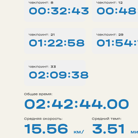
Чекпоинт:
8
Чекпоинт:
12
00:32:43
00:48
Чекпоинт:
21
Чекпоинт:
29
01:22:58
01:54:
Чекпоинт:
33
02:09:38
Общее время:
02:42:44.00
Средняя скорость:
Средний темп:
15.56
3.51
км/
ми