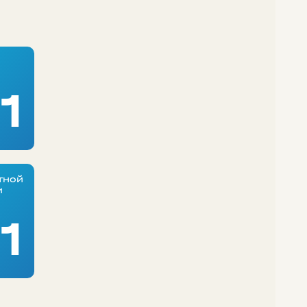
1
тной
и
1