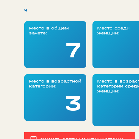
ч
Место в общем
Место среди
зачете:
женщин:
7
Место в возрастной
Место в возрас
категории:
категории сред
женщин:
3