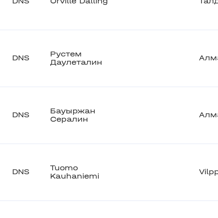
DNS
Orville Dalling
Тал
Рустем
DNS
Алм
Даулеталин
Бауыржан
DNS
Алм
Сералин
Tuomo
DNS
Vilp
Kauhaniemi