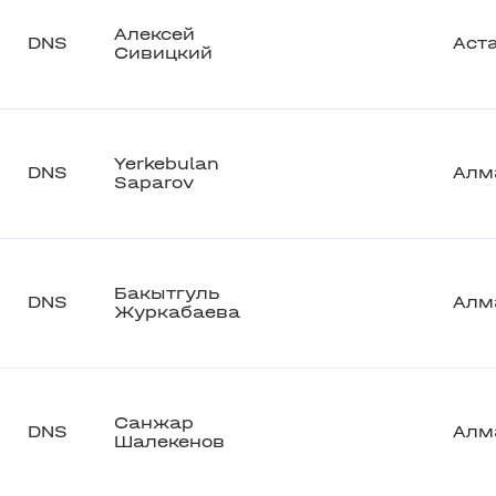
Алексей
DNS
Аст
Сивицкий
Yerkebulan
DNS
Алм
Saparov
Бакытгуль
DNS
Алм
Журкабаева
Санжар
DNS
Алм
Шалекенов