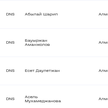
DNS
Абылай Шарип
Алм
Бауыржан
DNS
Алм
Аманжолов
DNS
Есет Даулетжан
Алм
Асель
DNS
Алм
Мухамеджанова