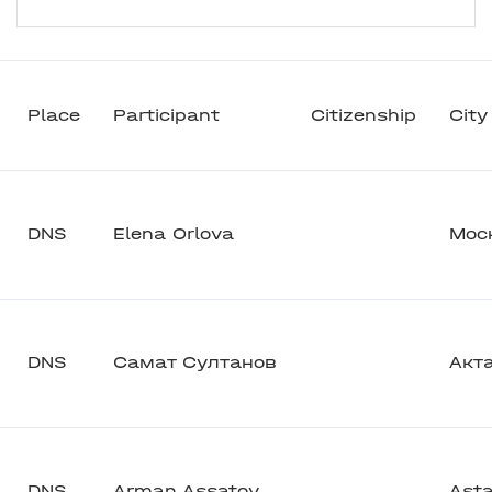
Place
Participant
Citizenship
City
DNS
Elena Orlova
Мос
DNS
Самат Султанов
Акт
DNS
Arman Assatov
Ast