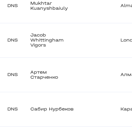
Mukhtar
DNS
Alm
Kuanyshbaiuly
Jacob
DNS
Whittingham
Lon
Vigors
Артем
DNS
Алм
Старченко
DNS
Сабир Нурбеков
Кар