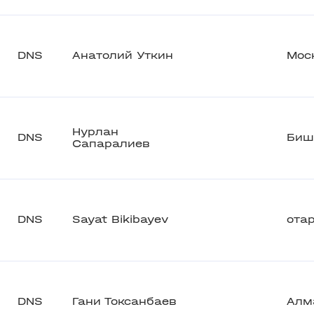
DNS
Анатолий Уткин
Moс
Нурлан
DNS
Биш
Сапаралиев
DNS
Sayat Bikibayev
ота
DNS
Гани Токсанбаев
Алм