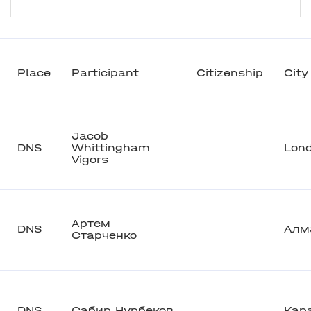
Place
Participant
Citizenship
City
Jacob
DNS
Whittingham
Lon
Vigors
Артем
DNS
Алм
Старченко
DNS
Сабир Нурбеков
Кар