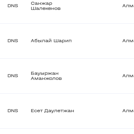
Санжар
DNS
Алм
Шалекенов
DNS
Абылай Шарип
Алм
Бауыржан
DNS
Алм
Аманжолов
DNS
Есет Даулетжан
Алм