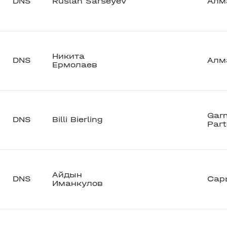
DNS
Ruslan Sarseyev
Алм
Никита
DNS
Алм
Ермолаев
Gar
DNS
Billi Bierling
Part
Айдын
DNS
Сар
Иманкулов