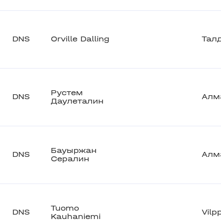
DNS
Orville Dalling
Тал
Рустем
DNS
Алм
Даулеталин
Бауыржан
DNS
Алм
Сералин
Tuomo
DNS
Vilp
Kauhaniemi