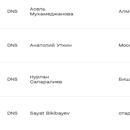
Асель
DNS
Алм
Мухамеджанова
DNS
Анатолий Уткин
Moс
Нурлан
DNS
Биш
Сапаралиев
DNS
Sayat Bikibayev
ота