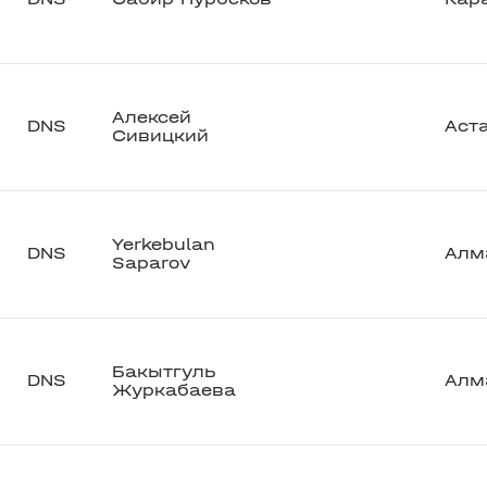
Алексей
DNS
Аст
Сивицкий
Yerkebulan
DNS
Алм
Saparov
Бакытгуль
DNS
Алм
Журкабаева