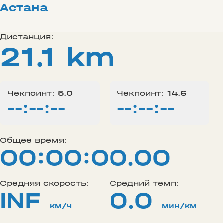
Астана
Дистанция:
21.1 km
Чекпоинт:
5.0
Чекпоинт:
14.6
--:--:--
--:--:--
Общее время:
00:00:00.00
Средняя скорость:
Средний темп:
INF
0.0
км/ч
мин/км