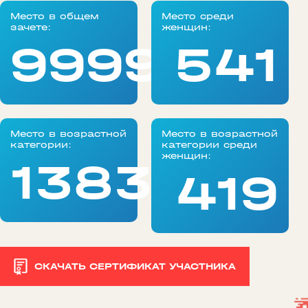
Место в общем
Место среди
зачете:
женщин:
99999
541
Место в возрастной
Место в возрастной
категории:
категории среди
женщин:
1383
419
СКАЧАТЬ СЕРТИФИКАТ УЧАСТНИКА