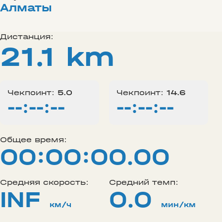
Алматы
Дистанция:
21.1 km
Чекпоинт:
5.0
Чекпоинт:
14.6
--:--:--
--:--:--
Общее время:
00:00:00.00
Средняя скорость:
Средний темп:
INF
0.0
км/ч
мин/км