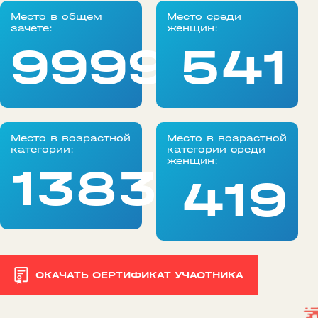
Место в общем
Место среди
зачете:
женщин:
99999
541
Место в возрастной
Место в возрастной
категории:
категории среди
женщин:
1383
419
СКАЧАТЬ СЕРТИФИКАТ УЧАСТНИКА