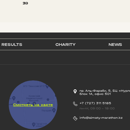
20
39
RESULTS
CHARITY
NEWS
пр. Аль-Фараби, 5, БЦ «Нурл
блок 1А, офис 501
+7 (727) 311 5185
Смотреть на карте
пн-пт, 09:00 - 18:00
info@almaty-marathon.kz