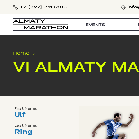
+7 (727) 311 5185
info
EVENTS
Home
/
VI ALMATY M
First Name:
Ulf
Last Name:
Ring