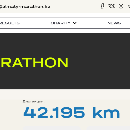
@almaty-marathon.kz
RESULTS
CHARITY
NEWS
ARATHON
Дистанция:
42.195 km