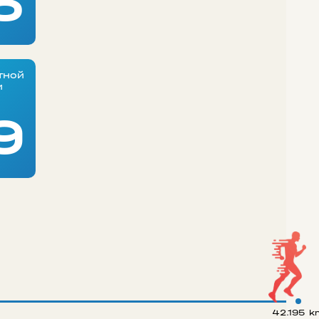
5
тной
и
9
42.195 k