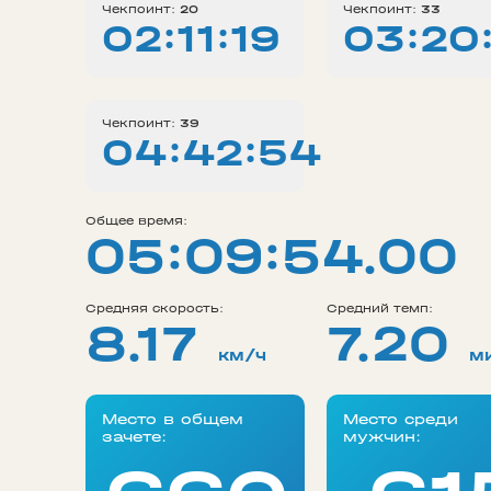
Чекпоинт:
20
Чекпоинт:
33
02:11:19
03:20
Чекпоинт:
39
04:42:54
Общее время:
05:09:54.00
Средняя скорость:
Средний темп:
8.17
7.20
км/ч
м
Место в общем
Место среди
зачете:
мужчин: