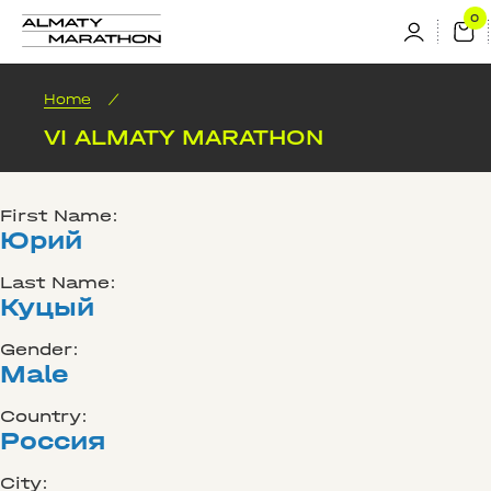
Home
/
VI ALMATY MARATHON
First Name:
Юрий
Last Name:
Куцый
Gender:
Male
Country:
Россия
City: