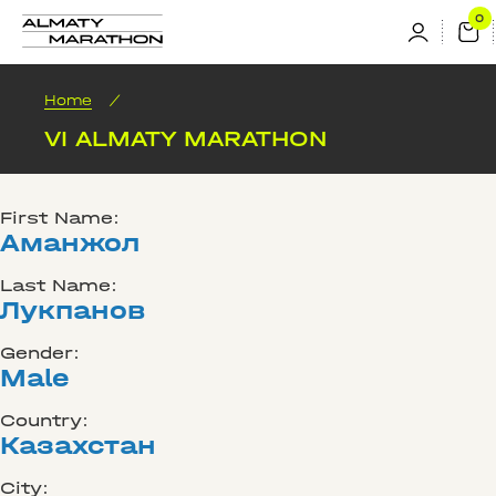
Home
/
VI ALMATY MARATHON
First Name:
Аманжол
Last Name:
Лукпанов
Gender:
Male
Country:
Казахстан
City: