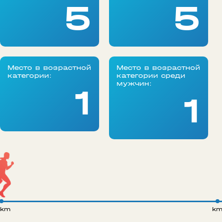
5
5
Место в возрастной
Место в возрастной
категории:
категории среди
мужчин:
1
1
 km
k