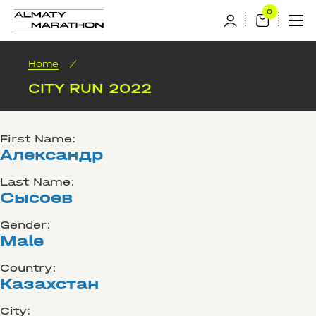
Home
/
CITY RUN 2022
First Name:
Александр
Last Name:
Сысоев
Gender:
Male
Country:
Казахстан
City: