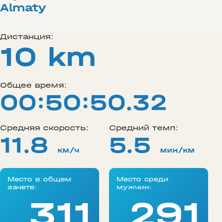
Almaty
Дистанция:
10 km
Общее время:
00:50:50.32
Средняя скорость:
Средний темп:
11.8
5.5
км/ч
мин/км
Место в общем
Место среди
зачете:
мужчин:
311
291