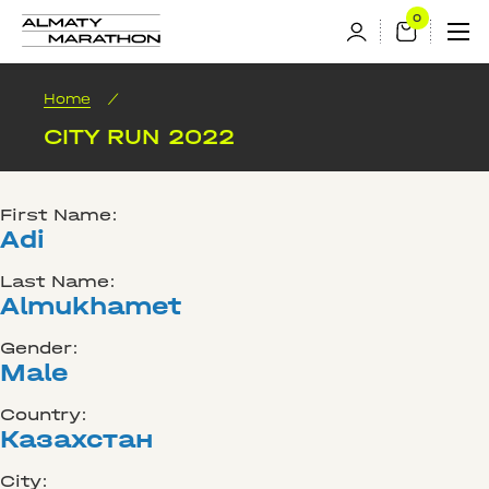
Home
/
CITY RUN 2022
First Name:
Adi
Last Name:
Almukhamet
Gender:
Male
Country:
Казахстан
City: