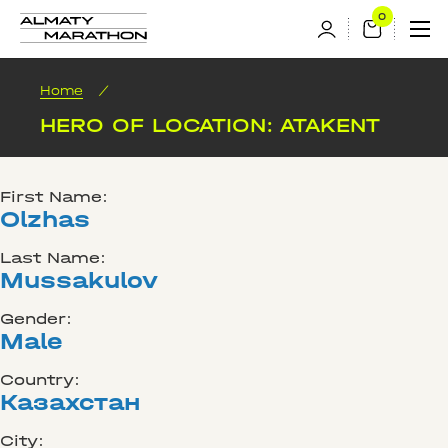
Home
/
HERO OF LOCATION: ATAKENT
First Name:
Olzhas
Last Name:
Mussakulov
Gender:
Male
Country:
Казахстан
City: