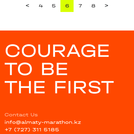
<
>
4
5
6
7
8
COURAGE
TO BE
THE FIRST
Contact Us
info@almaty-marathon.kz
+7 (727) 311 5185