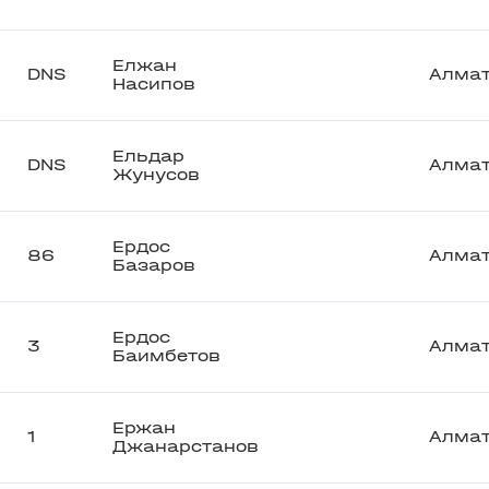
Елжан
DNS
Алма
Насипов
Ельдар
DNS
Алма
Жунусов
Ердос
86
Алма
Базаров
Ердос
3
Алма
Баимбетов
Ержан
1
Алма
Джанарстанов