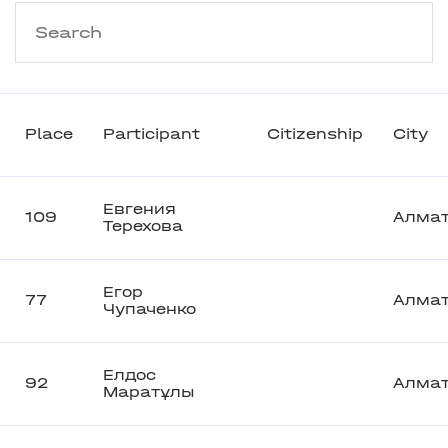
Place
Participant
Citizenship
City
Евгения
109
Алма
Терехова
Егор
77
Алма
Чупаченко
Елдос
92
Алма
Маратұлы