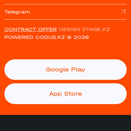
Telegram
CONTRACT OFFER
DESIGN ETAGE.KZ
POWERED CODUS.KZ
© 2026
Google Play
App Store