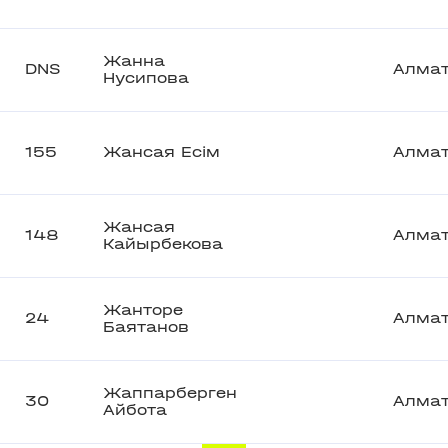
Жанна
DNS
Алма
Нусипова
155
Жансая Есім
Алма
Жансая
148
Алма
Кайырбекова
Жанторе
24
Алма
Баятанов
Жаппарберген
30
Алма
Айбота