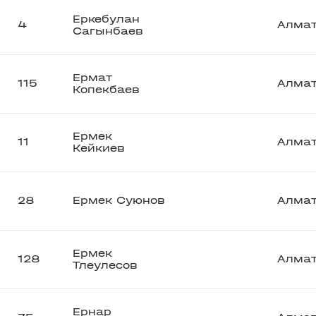
Еркебулан
4
Алма
Сагынбаев
Ермат
115
Алма
Копекбаев
Ермек
11
Алма
Кейкиев
28
Ермек Суюнов
Алма
Ермек
128
Алма
Тлеулесов
Ернар