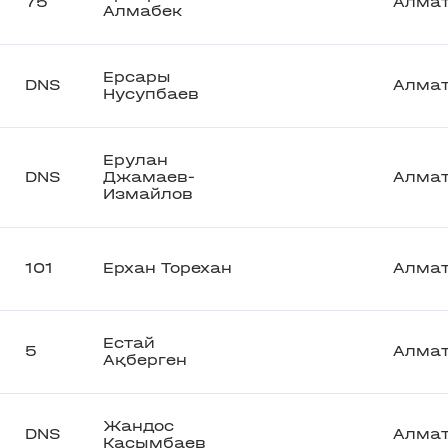
75
Алма
Алмабек
Ерсары
DNS
Алма
Нусупбаев
Ерулан
DNS
Джамаев-
Алма
Измайлов
101
Ерхан Торехан
Алма
Естай
5
Алма
Ақберген
Жандос
DNS
Алма
Касымбаев