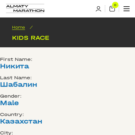
Home
/
KIDS RACE
First Name:
Никита
Last Name:
Шабалин
Gender:
Male
Country:
Казахстан
City: