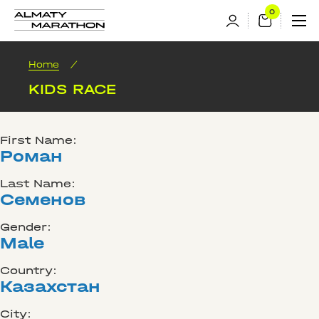
Home
/
KIDS RACE
First Name:
Роман
Last Name:
Семенов
Gender:
Male
Country:
Казахстан
City: