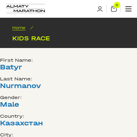
Home
/
KIDS RACE
First Name:
Batyr
Last Name:
Nurmanov
Gender:
Male
Country:
Казахстан
City: