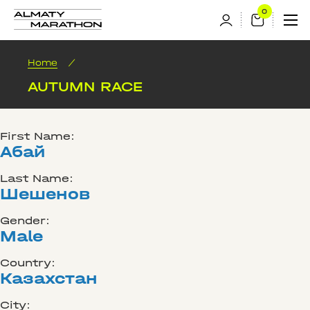
Home
/
AUTUMN RACE
First Name:
Абай
Last Name:
Шешенов
Gender:
Male
Country:
Казахстан
City: