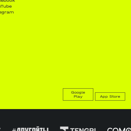
cebook
uTube
legram
Google
Play
App Store