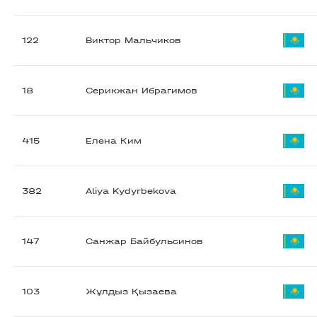
122
Виктор Мальчиков
18
Серикжан Ибрагимов
415
Елена Ким
382
Aliya Kydyrbekova
147
Санжар Байбульсинов
103
Жұлдыз Қызаева