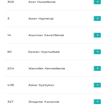
306
Ахат Умирбеков
3
Аман Нұркелді
14
Асылхан Канатбеков
90
Ержан Нурлыбаев
204
Жанибек Кенжебеков
435
Askar Syzdykov
327
Эльдияр Кысанов