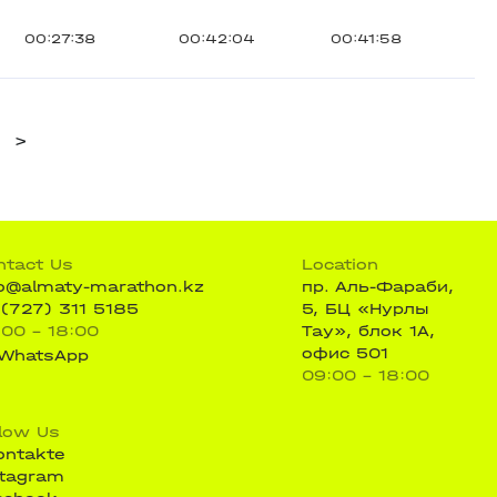
00:27:38
00:42:04
00:41:58
>
ntact Us
Location
fo@almaty-marathon.kz
пр. Аль-Фараби,
 (727) 311 5185
5, БЦ «Нурлы
:00 - 18:00
Тау», блок 1А,
офис 501
WhatsApp
09:00 - 18:00
llow Us
ontakte
stagram