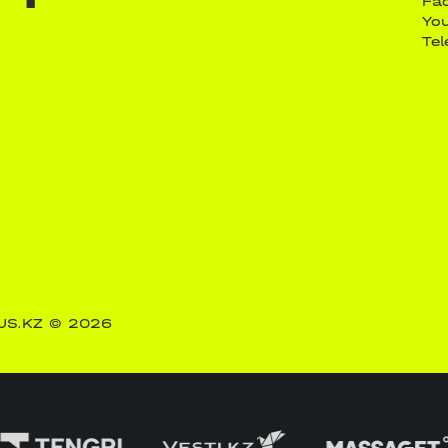
Fa
Yo
Te
US.KZ
© 2026