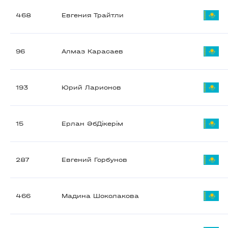
468
Евгения Трайтли
96
Алмаз Карасаев
193
Юрий Ларионов
15
Ерлан ӘбДікерім
287
Евгений Горбунов
466
Мадина Шоколакова