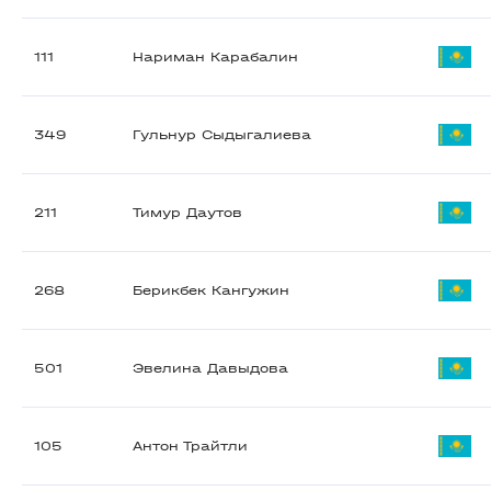
111
Нариман Карабалин
349
Гульнур Сыдыгалиева
211
Тимур Даутов
268
Берикбек Кангужин
501
Эвелина Давыдова
105
Антон Трайтли