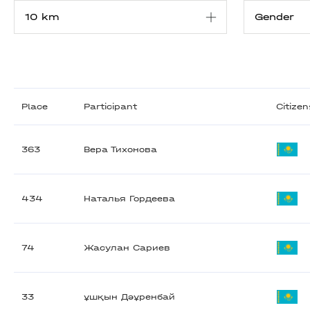
Place
Participant
Citizen
363
Вера Тихонова
434
Наталья Гордеева
74
Жасулан Сариев
33
ұшқын Дәұренбай