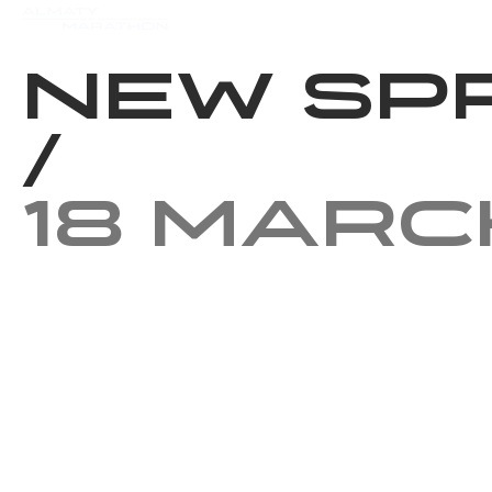
Events
Results
Charity
New Sp
/
18 Marc