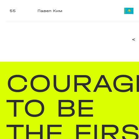
55
Павел Ким
<
COURAG
TO BE
THE FIR