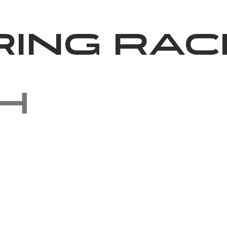
News
Volunteering
About Us
ring Rac
h