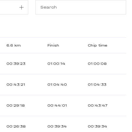
6.6 km
Finish
Chip time
00:39:23
01:00:14
01:00:08
00:43:21
01:04:40
01:04:33
00:29:18
00:44:01
00:43:47
00:26:38
00:39:34
00:39:34