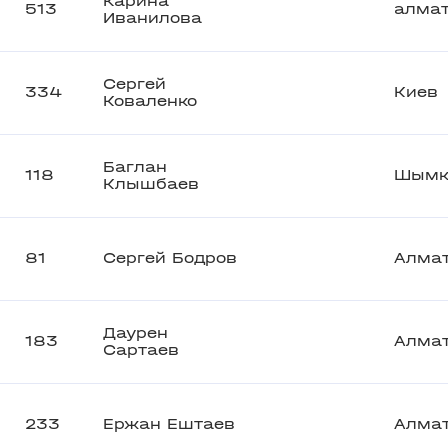
Карина
513
алма
Иванилова
Сергей
334
Киев
Коваленко
Баглан
118
Шымк
Клышбаев
81
Сергей Бодров
Алма
Даурен
183
Алма
Сартаев
233
Ержан Ештаев
Алма