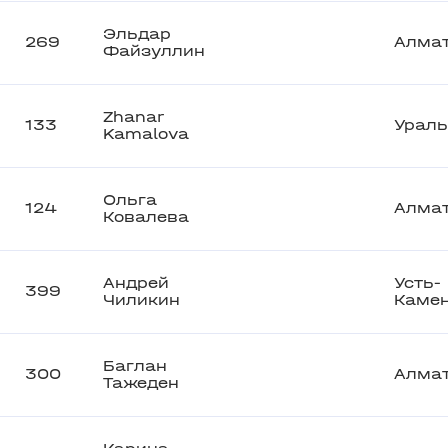
Эльдар
269
Алма
Файзуллин
Zhanar
133
Ураль
Kamalova
Ольга
124
Алма
Ковалева
Андрей
Усть-
399
Чиликин
Камен
Баглан
300
Алма
Тажеден