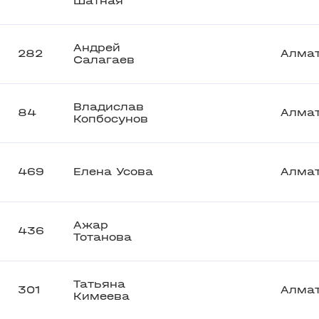
Шатная
Андрей
282
Алма
Салагаев
Владислав
84
Алма
Копбосунов
469
Елена Усова
Алма
Ажар
436
Тотанова
Татьяна
301
Алма
Кимеева