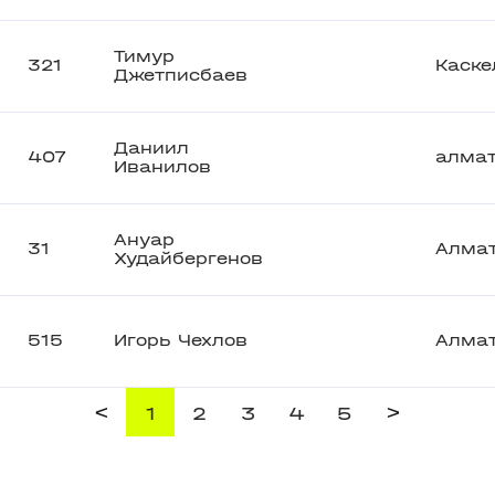
Тимур
321
Каске
Джетписбаев
Даниил
407
алма
Иванилов
Ануар
31
Алма
Худайбергенов
515
Игорь Чехлов
Алма
<
>
1
2
3
4
5