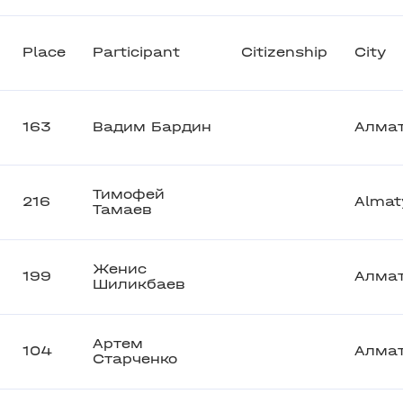
Place
Participant
Citizenship
City
163
Вадим Бардин
Алма
Тимофей
216
Almat
Тамаев
Женис
199
Алма
Шиликбаев
Артем
104
Алма
Старченко