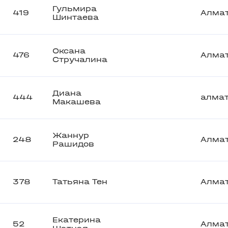
Гульмира
419
Алма
Шинтаева
Оксана
476
Алма
Стручалина
Диана
444
алма
Макашева
Жаннур
248
Алма
Рашидов
378
Татьяна Тен
Алма
Екатерина
52
Алма