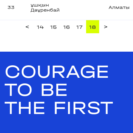
ұшқын
33
Алматы
Дәұренбай
<
>
14
15
16
17
18
COURAGE
TO BE
THE FIRST