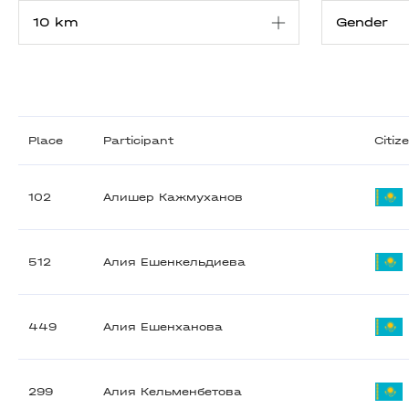
Place
Participant
Citiz
102
Алишер Кажмуханов
512
Алия Ешенкельдиева
449
Алия Ешенханова
299
Алия Кельменбетова