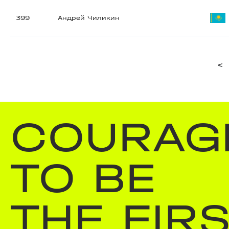
399
Андрей Чиликин
<
COURAG
TO BE
THE FIR