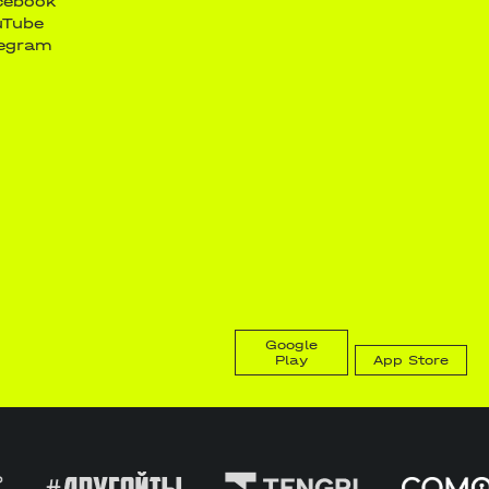
cebook
uTube
legram
Google
Play
App Store