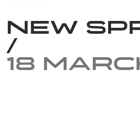
Events
Results
Charity
New Sp
/
18 Marc