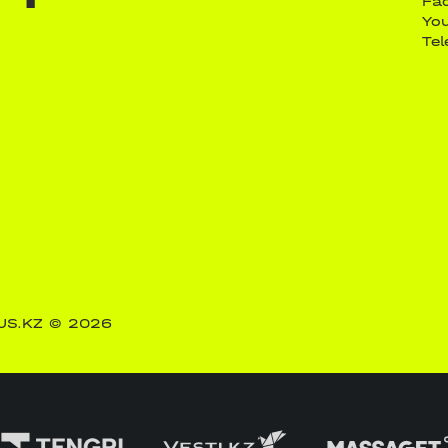
Fa
Yo
Te
US.KZ
© 2026