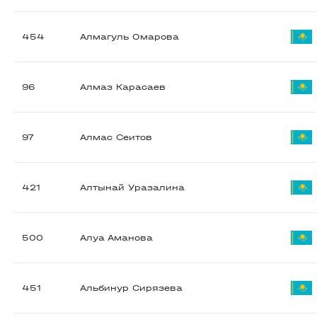
454
Алмагуль Омарова
96
Алмаз Карасаев
97
Алмас Сеитов
421
Алтынай Уразалина
500
Алуа Аманова
451
Альбинур Сирязева