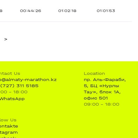
28
00:44:26
01:02:18
01:01:53
>
ntact Us
Location
fo@almaty-marathon.kz
пр. Аль-Фараби,
 (727) 311 5185
5, БЦ «Нурлы
:00 - 18:00
Тау», блок 1А,
офис 501
WhatsApp
09:00 - 18:00
llow Us
ontakte
stagram