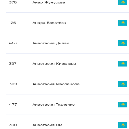
375
Анар Жунусова
126
Анара Болатбек
457
Анастасия Дивак
397
Анастасия Киселева
389
Анастасия Маслацова
477
Анастасия Ткаченко
390
Анастасия Эм