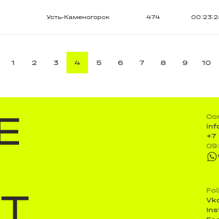
Усть-Каменогорск
474
00:23:
1
2
3
4
5
6
7
8
9
10
E
Co
in
+7
09
ST
Fo
Vk
In