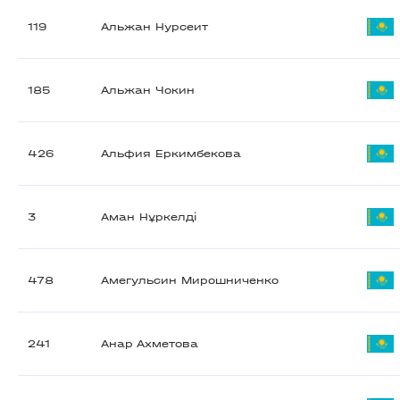
119
Альжан Нурсеит
185
Альжан Чокин
426
Альфия Еркимбекова
3
Аман Нұркелді
478
Амегульсин Мирошниченко
241
Анар Ахметова