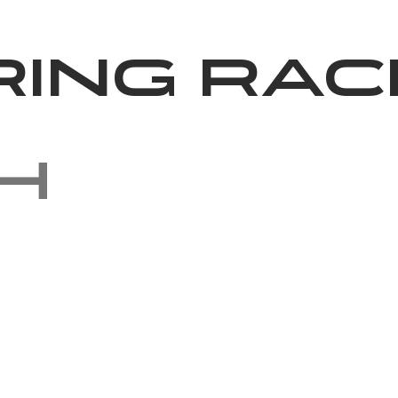
News
Volunteering
About Us
ring Rac
h