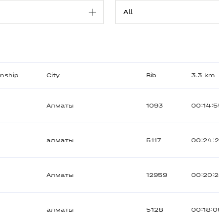
enship
City
Bib
3.3 km
Алматы
1093
00:14:
алматы
5117
00:24:
Алматы
12959
00:20:
алматы
5128
00:18:0