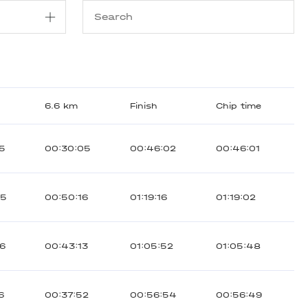
6.6 km
Finish
Chip time
55
00:30:05
00:46:02
00:46:01
25
00:50:16
01:19:16
01:19:02
26
00:43:13
01:05:52
01:05:48
6
00:37:52
00:56:54
00:56:49