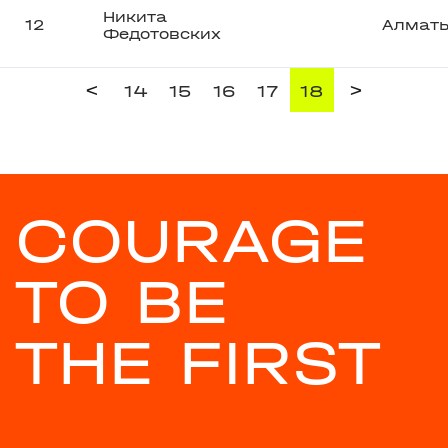
Никита
12
Алмат
Федотовских
<
>
14
15
16
17
18
COURAGE
TO BE
THE FIRST