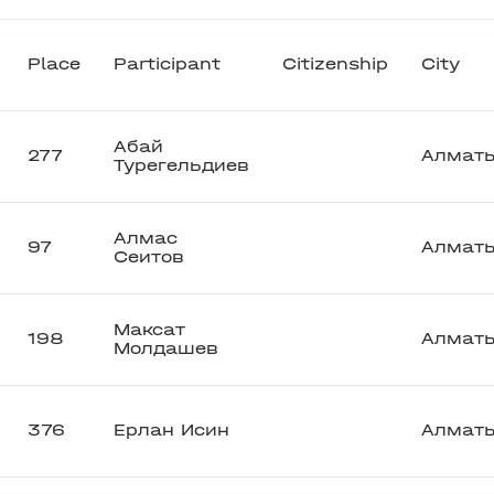
Place
Participant
Citizenship
City
Абай
277
Алмат
Турегельдиев
Алмас
97
Алмат
Сеитов
Максат
198
Алмат
Молдашев
376
Ерлан Исин
Алмат