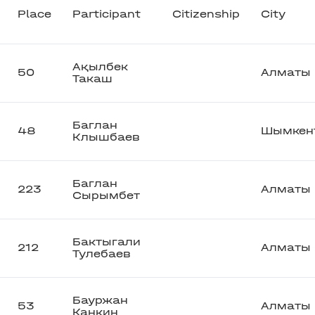
Place
Participant
Citizenship
City
Ақылбек
50
Алматы
Такаш
Баглан
48
Шымкен
Клышбаев
Баглан
223
Алматы
Сырымбет
Бактыгали
212
Алматы
Тулебаев
Бауржан
53
Алматы
Канкин