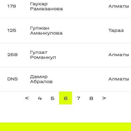
Гаухар
179
Алматы
Рамазанова
Гулжан
125
Тараз
Аманкулова
Гулзат
268
Алматы
Романкул
Дамир
DNS
Алматы
Абралов
<
>
4
5
6
7
8