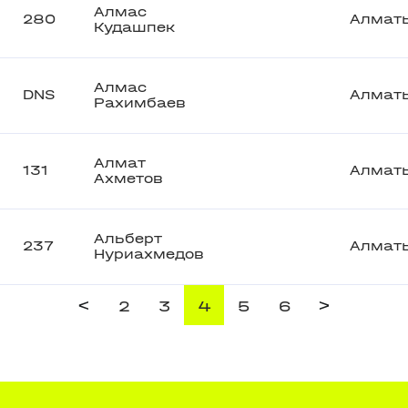
Алмас
280
Алмат
Кудашпек
Алмас
DNS
Алмат
Рахимбаев
Алмат
131
Алмат
Ахметов
Альберт
237
Алмат
Нуриахмедов
<
>
2
3
4
5
6