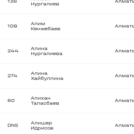
136
Алмат
Нургалиев
Алим
108
Алмат
Кенжебаев
Алина
244
Алмат
Нургалиева
Алина
274
Алмат
Хайбуллина
Алихан
60
Алмат
Таласбаев
Алишер
DNS
Алмат
Идрисов