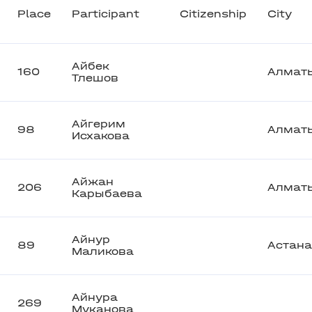
Place
Participant
Citizenship
City
Айбек
160
Алмат
Тлешов
Айгерим
98
Алмат
Исхакова
Айжан
206
Алмат
Карыбаева
Айнур
89
Астана
Маликова
Айнура
269
Муканова