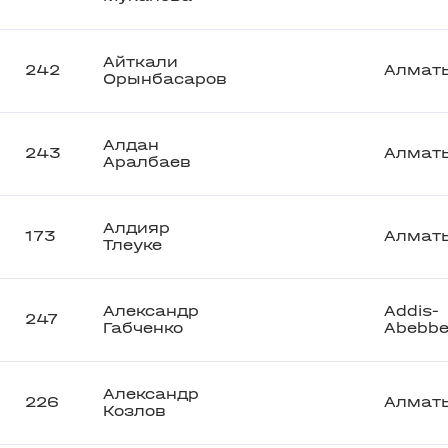
Айткали
242
Алмат
Орынбасаров
Алдан
243
Алмат
Аралбаев
Алдияр
173
Алмат
Тлеуке
Александр
Addis-
247
Габченко
Abebb
Александр
226
Алмат
Козлов