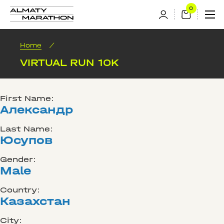
Home
/
VIRTUAL RUN 10K
First Name:
Александр
Last Name:
Юсупов
Gender:
Male
Country:
Казахстан
City: