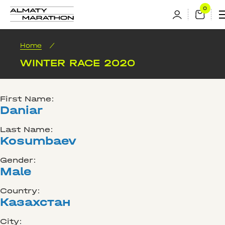
Home
/
WINTER RACE 2020
First Name:
Daniar
Last Name:
Kosumbaev
Gender:
Male
Country:
Казахстан
City: