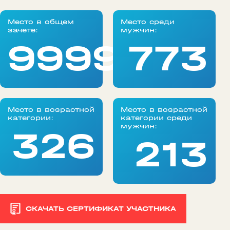
Место в общем
Место среди
зачете:
мужчин:
99999
773
Место в возрастной
Место в возрастной
категории:
категории среди
мужчин:
326
213
СКАЧАТЬ СЕРТИФИКАТ УЧАСТНИКА