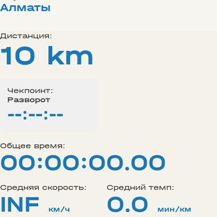
Алматы
Дистанция:
10 km
Чекпоинт:
Разворот
--:--:--
Общее время:
00:00:00.00
Средняя скорость:
Средний темп:
INF
0.0
км/ч
мин/км