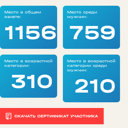
Место в общем
Место среди
зачете:
мужчин:
1156
759
Место в возрастной
Место в возрастной
категории:
категории среди
мужчин:
310
210
СКАЧАТЬ СЕРТИФИКАТ УЧАСТНИКА