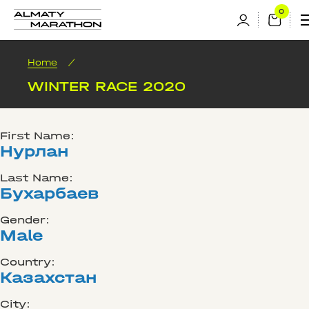
Home
/
WINTER RACE 2020
First Name:
Нурлан
Last Name:
Бухарбаев
Gender:
Male
Country:
Казахстан
City: