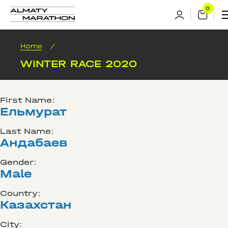
Home
/
WINTER RACE 2020
First Name:
Ельмурат
Last Name:
Андабаев
Gender:
Male
Country:
Казахстан
City: