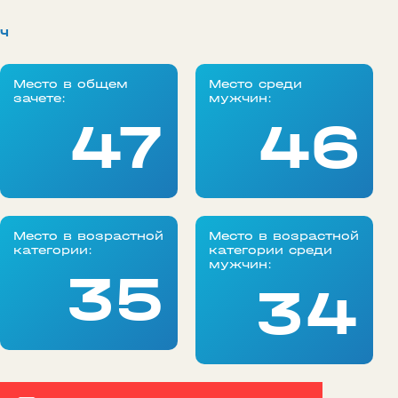
ч
Место в общем
Место среди
зачете:
мужчин:
47
46
Место в возрастной
Место в возрастной
категории:
категории среди
мужчин:
35
34