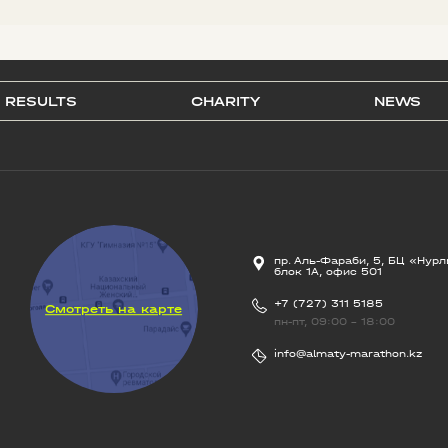
RESULTS
CHARITY
NEWS
пр. Аль-Фараби, 5, БЦ «Нурл
блок 1А, офис 501
+7 (727) 311 5185
Смотреть на карте
пн-пт, 09:00 - 18:00
info@almaty-marathon.kz