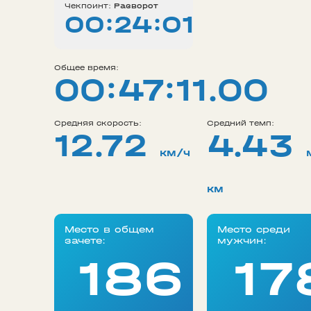
Чекпоинт:
Разворот
00:24:01
Общее время:
00:47:11.00
Средняя скорость:
Средний темп:
12.72
4.43
км/ч
км
Место в общем
Место среди
зачете:
мужчин:
186
17