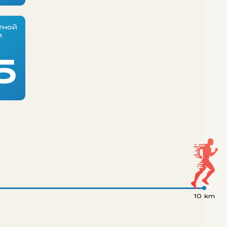
тной
и
5
10 km