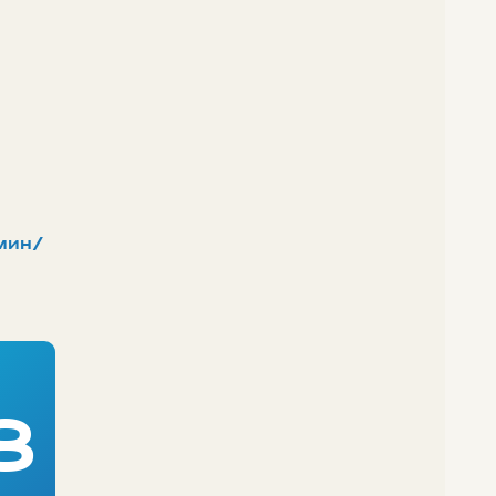
мин/
8