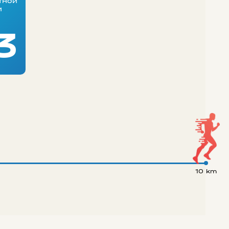
тной
и
3
10 km