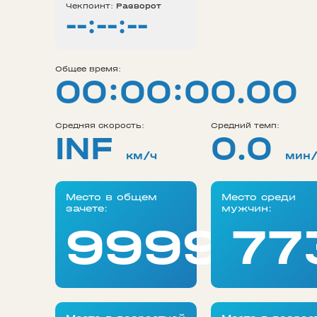
Чекпоинт:
Разворот
--:--:--
Общее время:
00:00:00.00
Средняя скорость:
Средний темп:
INF
0.0
км/ч
мин
Место в общем
Место среди
зачете:
мужчин:
99999
77