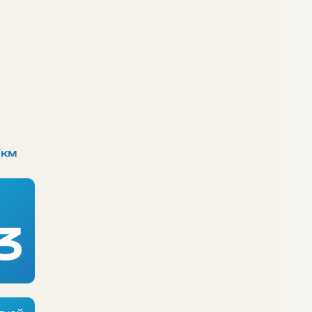
/км
3