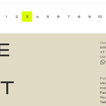
1
2
3
4
5
6
7
8
9
10
E
Co
in
+7
09
ST
Fo
Vk
In
Fa
Yo
Te