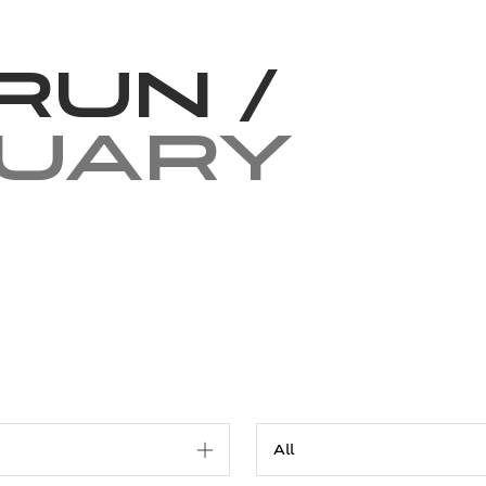
News
Volunteering
About Us
 Run
/
ruary