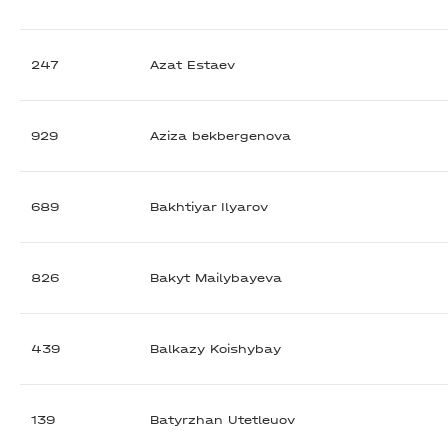
247
Azat Estaev
929
Aziza bekbergenova
689
Bakhtiyar Ilyarov
826
Bakyt Mailybayeva
439
Balkazy Koishybay
139
Batyrzhan Utetleuov