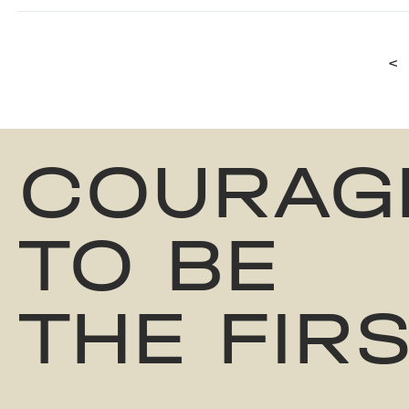
<
COURAG
TO BE
THE FIR