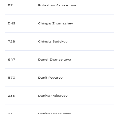
511
Botazhan Akhmetova
DNS
Chingis Zhumashev
728
Chingiz Sadykov
847
Danel Zhanseitova
570
Danil Povarov
235
Daniyar Alibayev
27
Daniyar Kassymov