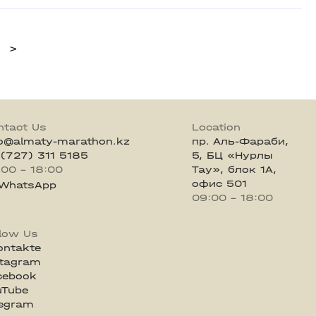
>
ntact Us
Location
fo@almaty-marathon.kz
пр. Аль-Фараби,
 (727) 311 5185
5, БЦ «Нурлы
:00 - 18:00
Тау», блок 1А,
офис 501
WhatsApp
09:00 - 18:00
llow Us
ontakte
stagram
cebook
uTube
legram