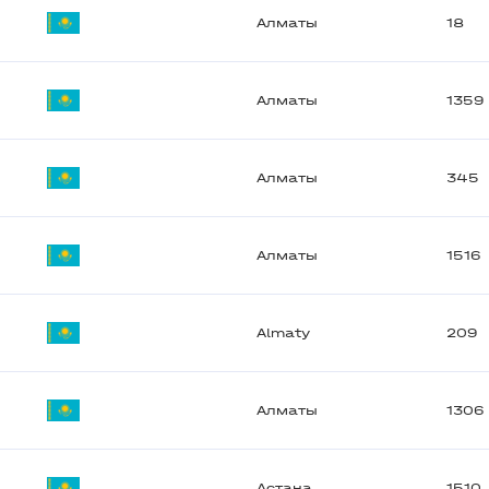
Алматы
18
Алматы
1359
Алматы
345
Алматы
1516
Almaty
209
Алматы
1306
Астана
1510