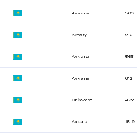
Алматы
569
Almaty
216
Алматы
565
Алматы
612
Chimkent
422
Астана
1519