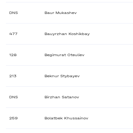
DNS
Baur Mukashev
477
Bauyrzhan Koshikbay
128
Begimurat Oteuliev
213
Beknur Stybayev
DNS
Birzhan Satanov
259
Bolatbek Khussainov