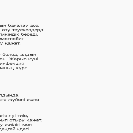
ын бағалау аса
н
өту тәуекелдерді
мкіндік береді.
емоглобин
у қажет.
 болса, алдын
жөн. Жарыс күні
, инфекция
ымның күрт
алдында
ге жүйелі және
зілуі тиіс,
рып отыру қажет.
 жиілігі мен
еңгейіндегі