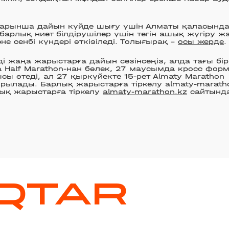
арынша дайын күйде шығу үшін Алматы қаласынд
барлық ниет білдірушілер үшін тегін ашық жүгіру 
не сенбі күндері өткізіледі. Толығырақ –
осы жерде
.
зді жаңа жарыстарға дайын сезінсеңіз, алда тағы бі
a Half Marathon-нан бөлек, 27 маусымда кросс фор
сы өтеді, ал 27 қыркүйекте 15-рет Almaty Marathon
ылады. Барлық жарыстарға тіркелу almaty-marath
ық жарыстарға тіркелу
almaty-marathon.kz
сайтынд
QTAR