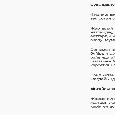
Сусыздану
Физикалық 
тек соған 
Жартылай 
натрийдің,
заттарды 
әкелуі мүмк
Сонымен қа
бүйірдің
а
райында а
шамамен 4
көрсеткіш 
Сондықтан
жағдайында
Ыңғайлы әр
Жарыс күні
жаңасы жа
көрінген ұ