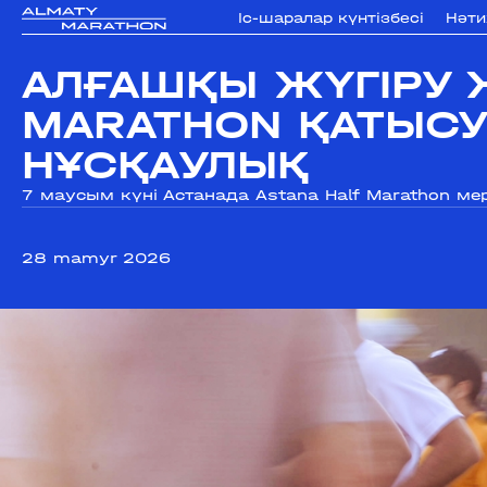
Iс-шаралар күнтізбесi
Нәт
АЛҒАШҚЫ ЖҮГІРУ 
MARATHON ҚАТЫС
НҰСҚАУЛЫҚ
7 маусым күні Астанада Astana Half Marathon ме
28 mamyr 2026