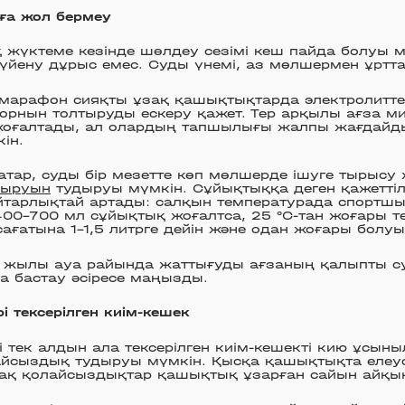
ға жол бермеу
жүктеме кезінде шөлдеу сезімі кеш пайда болуы м
сүйену дұрыс емес. Суды үнемі, аз мөлшермен ұртт
марафон сияқты ұзақ қашықтықтарда электролитте
 орнын толтыруды ескеру қажет. Тер арқылы ағза 
жоғалтады, ал олардың тапшылығы жалпы жағдай
ін.
тар, суды бір мезетте көп мөлшерде ішуге тырысу
уыруын
тудыруы мүмкін. Сұйықтыққа деген қажеттіл
йтарлықтай артады: салқын температурада спортшы
00–700 мл сұйықтық жоғалтса, 25 °C-тан жоғары т
сағатына 1–1,5 литрге дейін және одан жоғары болуы
 жылы ауа райында жаттығуды ағзаның қалыпты су 
 бастау әсіресе маңызды.
і тексерілген киім-кешек
 тек алдын ала тексерілген киім-кешекті кию ұсыны
йсыздық тудыруы мүмкін. Қысқа қашықтықта елеус
сақ қолайсыздықтар қашықтық ұзарған сайын айқын 