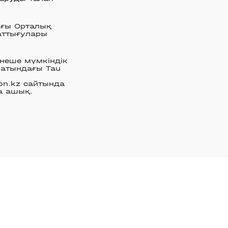
ағы Орталық
жаттығулары
рнеше мүмкіндік
матындағы Tau
on.kz сайтында
а ашық.