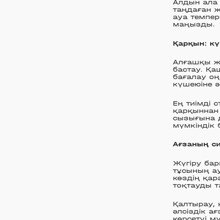
Алдын ала 
таңдаған ж
ауа темпе
маңызды.
Қарқын: кү
Алғашқы жа
бастау. Қа
бағалау оң
күшеюіне ә
Ең тиімді 
қарқыннан 
сызығына д
мүмкіндік 
Ағзаның си
Жүгіру ба
тұсының ау
көздің қар
тоқтауды та
Қалтырау, 
әлсіздік а
көрсетуі м