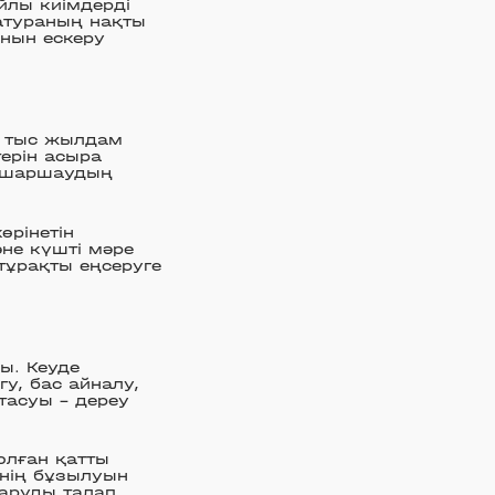
йлы киімдерді
ратураның нақты
нын ескеру
ан тыс жылдам
ерін асыра
а, шаршаудың
өрінетін
әне күшті мәре
тұрақты еңсеруге
ы. Кеуде
у, бас айналу,
тасуы – дереу
олған қатты
інің бұзылуын
даруды талап