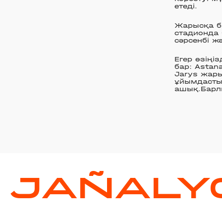
етеді.
Жарысқа б
стадионда 
сәрсенбі жә
Егер өзіңі
бар: Astan
Jarys жары
ұйымдастыр
ашық.Барл
JAÑALY