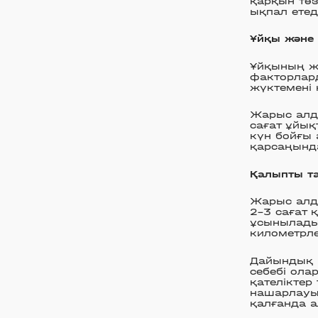
қарқын төз
ықпал етед
Ұйқы және 
Ұйқының жет
факторлард
жүктемені к
Жарыс алды
сағат ұйық
күн бойғы
қарсаңынд
Қалыпты т
Жарыс алды
2–3 сағат 
ұсынылады
километрле
Дайындық к
себебі ола
қателіктер
нашарлауын
қалғанда а