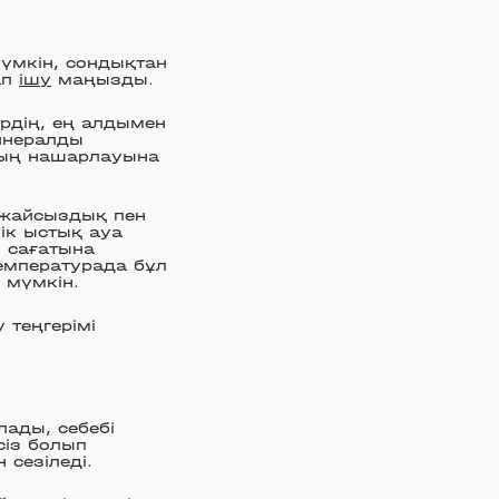
үмкін, сондықтан
ап
ішу
маңызды.
рдің, ең алдымен
минералды
дың нашарлауына
 жайсыздық пен
ік ыстық ауа
 сағатына
емпературада бұл
 мүмкін.
теңгерімі
лады, себебі
із болып
сезіледі.