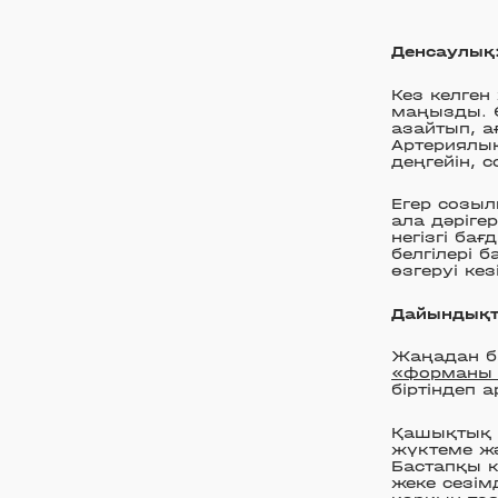
Денсаулық
Кез келге
маңызды. Ө
азайтып, а
Артериялы
деңгейін, 
Егер созы
ала дәріге
негізгі ба
белгілері 
өзгеруі ке
Дайындықт
Жаңадан ба
«форманы т
біртіндеп 
Қашықтық п
жүктеме жә
Бастапқы к
жеке сезім