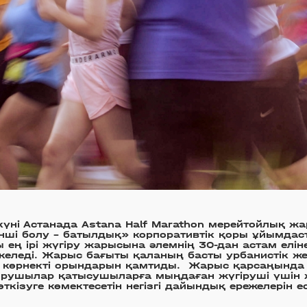
үні Астанада Astana Half Marathon мерейтойлық жа
рінші болу – батылдық» корпоративтік қоры ұйымда
 ең ірі жүгіру жарысына әлемнің 30-дан астам елін
еледі. Жарыс бағыты қаланың басты урбанистік же
 көрнекті орындарын қамтиды.
Жарыс қарсаңында
рушылар қатысушыларға мыңдаған жүгіруші үшін ж
өткізуге көмектесетін негізгі дайындық ережелерін е