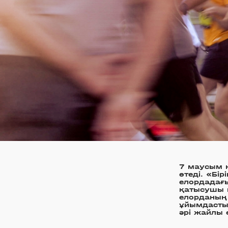
7 маусым к
өтеді. «Бі
елордадағы
қатысушы к
елорданың
ұйымдасты
әрі жайлы 