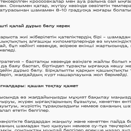
тексерілген кроссовкалар мен ауа райына сай ыңға
өн. Сонымен қатар, жүгіру кезінде сезілетін темпе
ратурасынан шамамен 8–10 градусқа жоғары болаты
шті қалай дұрыс бөлу керек
рыста жиі жіберілетін қателіктердің бірі – шамад
шықтықтың алғашқы километрлерінде өз мүмкіндікт
ай, бұл кейінгі кезеңде, әсіресе екінші жартысынд
келеді.
стратегия – бастапқы кезеңде өзіңізге жайлы болып к
да баяу бастап, біртіндеп тұрақты ырғаққа көшу ж
ейін дұрыс бөлу. Бірқалыпты қарқын қашықтықты 
беріп, жағдайдың күрт нашарлауына жол бермейді.
гналдары: қашан тоқтау қажет
рысында өз жағдайыңызды мұқият бақылау маңызд
ыруы, жүрек ырғақтарының бұзылуы, кенеттен ентіг
ауытуы, жүрістің тұрақсыздығы немесе сананың ша
лап ететін белгілер.
кеңістікте бағдардан жаңылу және кенеттен пайда б
ғзаның шамадан тыс қызуын немесе су-тұз теңгерім
үмкін, сондықтан мұндай белгілер ерекше назар ау