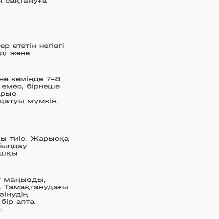
н сақтануға
р ететін негізгі
ді және
не кемінде 7–8
 емес, бірнеше
арыс
датуы мүмкін.
уы тиіс. Жарысқа
былдау
ашқы
у маңызды,
ы. Тамақтанудағы
зінудің
бір апта
.