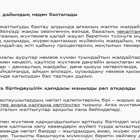
: дайындық неден басталады
н жаттығуды бастау алдында ағзаның жалпы жағдай
зіңізді жақсы сезінгеннің өзінде, базалық
чекапта
ғзаның жүктемеге қалай жауап беретінін түсінуге мү
қ қысымды, жүрек-қантамыр жүйесінің жағдайын, г
сондай-ақ жіті қабыну процестерінің жоқтығын тексер
лмалы аурулар немесе күмән туындайтын жағдайлар
рмен кеңесіп, қауіпсіз жүктеме деңгейін анықтаған 
ғдар – денсаулық жағдайы: дене қызуы көтерілгенде
байқалғанда, айқын әлсіздік, сусыздану немесе қыс
зінде қатысудан бас тартқан дұрыс.
а біртіндеушілік қағидасы маңызды рөл атқарады
стаушылардың негізгі қателіктерінің бірі – жарыс 
ез арада қалпына келтіруге»
тырысу. Ағза жүктеме
артатын жаттығулар арқылы ғана бейімделеді.
ен жүктеме қарқындылығын арттыру біртіндеп жүргі
не қалпына келу кезеңдерін жүйелі түрде алмасты
езеңде негізгі бағдар – жылдамдық емес, жүрек соғу
дер. Тынысты бақылауға мүмкіндік беретін сөйлесу д