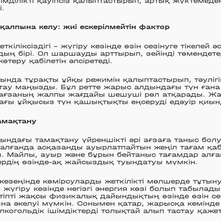
імділікті қауіпсіз қалыптастырып, артық жүктемеде
і.
қалпына келу: жиі ескерілмейтін фактор
кіліксіздігі – жүгіру кезінде өзін сезінуге тікелей әсе
ың бірі. Ол шаршауды арттырып, зейінді төмендете
өтеру қабілетін әлсіретеді.
нда тұрақты ұйқы режимін қалыптастырып, тәулігі
тау маңызды. Бұл ретте жарыс алдындағы түн ғана
 ағзаның жалпы жағдайы шешуші рөл атқарады. Ж
ағы ұйқысыз түн қашықтықты еңсеруді едәуір қиын
амақтану
ндағы тамақтану үйреншікті әрі ағзаға таныс бол
қалғанда асқазанды ауырлатпайтын жеңіл тағам қа
. Майлы, ауыр және бұрын бейтаныс тағамдар алғ
рдің өзінде-ақ жайсыздық туындатуы мүмкін.
езеңінде көмірсуларды жеткілікті мөлшерде тұтын
р жүгіру кезінде негізгі энергия көзі болып табылад
 тіпті жақсы физикалық дайындықтың өзінде өзін се
а әкелуі мүмкін. Сонымен қатар, жарысқа кемінде 
лкогольдік ішімдіктерді толықтай алып тастау қажет