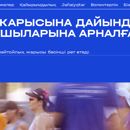
ижелер
Қайырымдылық
Jañalyqtar
Волонтерлік
Бі
ЖАРЫСЫНА ДАЙЫНДЫ
УШЫЛАРЫНА АРНАЛҒ
рейтойлық жарысы бесінші рет өтеді.