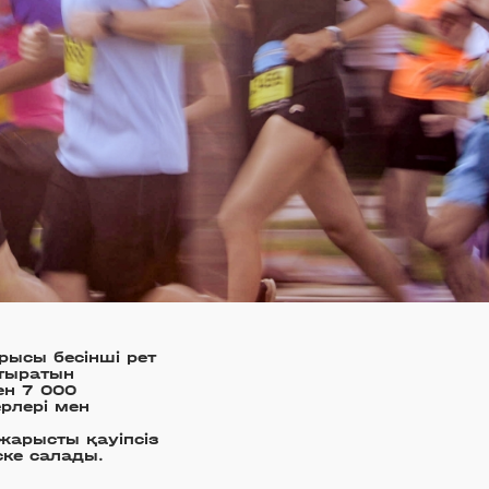
рысы бесінші рет
стыратын
ен 7 000
рлері мен
арысты қауіпсіз
ске салады.