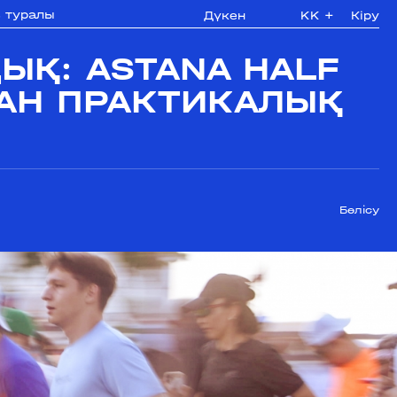
з туралы
Дүкен
KK
+
Кіру
Қ: ASTANA HALF
АН ПРАКТИКАЛЫҚ
Бөлісу