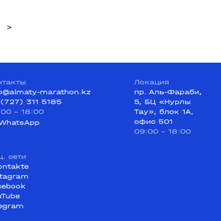
>
нтакты
Локация
fo@almaty-marathon.kz
пр. Аль-Фараби,
 (727) 311 5185
5, БЦ «Нурлы
:00 - 18:00
Тау», блок 1А,
офис 501
WhatsApp
09:00 - 18:00
ц. сети
ontakte
stagram
cebook
uTube
legram