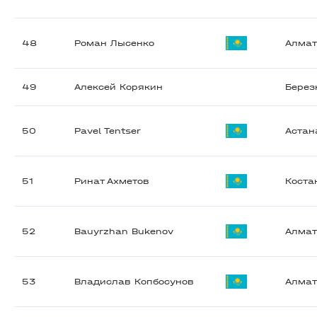
48
Роман Лысенко
Алма
49
Алексей Корякин
Берез
50
Pavel Tentser
Астан
51
Ринат Ахметов
Коста
52
Bauyrzhan Bukenov
Алма
53
Владислав Копбосунов
Алма