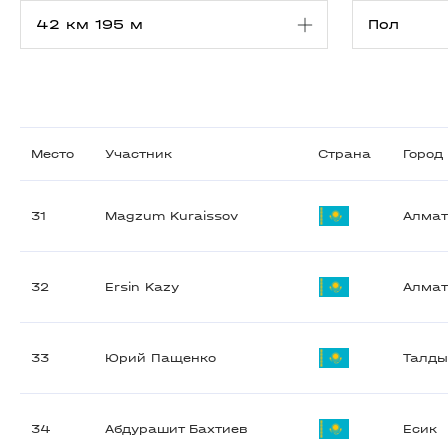
Место
Участник
Страна
Город
31
Magzum Kuraissov
Алма
32
Ersin Kazy
Алма
33
Юрий Пащенко
Талды
34
Абдурашит Бахтиев
Есик