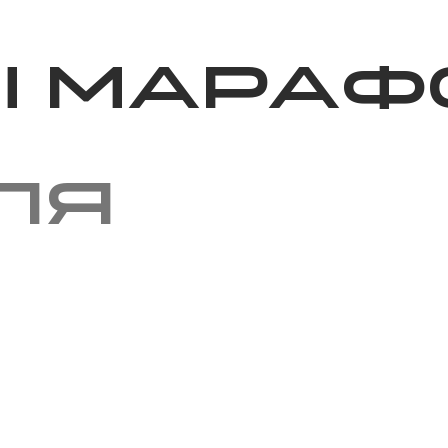
Благотворительность
Новости
Волонтерство
О нас
ы мараф
ля