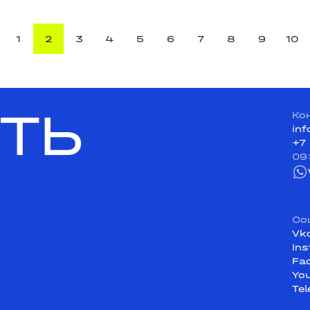
1
2
3
4
5
6
7
8
9
10
ТЬ
Ко
in
+7
09
Со
Vk
In
Fa
Yo
Te