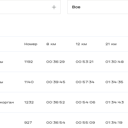
Номер
8 км
12 км
21 км
ты
1192
00:36:29
00:53:21
01:30:48
ты
1140
00:39:45
00:57:34
01:34:35
корган
1232
00:36:52
00:54:06
01:34:43
927
00:36:54
00:55:09
01:34:19