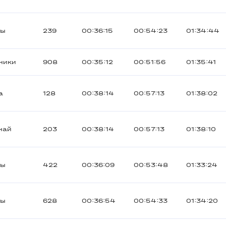
ты
239
00:36:15
00:54:23
01:34:44
ники
908
00:35:12
00:51:56
01:35:41
а
128
00:38:14
00:57:13
01:38:02
най
203
00:38:14
00:57:13
01:38:10
ты
422
00:36:09
00:53:48
01:33:24
ты
628
00:36:54
00:54:33
01:34:20