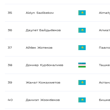
35
Aidyn Sadibekov
Almat
36
Даулет Байдыбеков
Алма
37
Айбек Жотеков
Павл
38
Дониер Курбоналиев
Ташке
39
Жанат Кожахметов
Астан
40
Даниэл Жээнбеков
Бишк