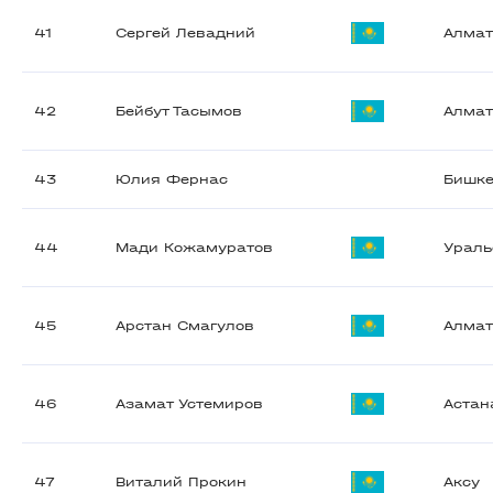
41
Сергей Левадний
Алма
42
Бейбут Тасымов
Алма
43
Юлия Фернас
Бишк
44
Мади Кожамуратов
Ураль
45
Арстан Смагулов
Алма
46
Азамат Устемиров
Астан
47
Виталий Прокин
Аксу