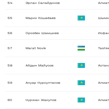
54
Эрлан Салайдинов
Алма
55
Марик Кошабаев
Шымк
56
Орозбек Шамшиев
Исфа
57
Marat Novik
Tashk
58
Айдын Майусов
Астан
59
Ануар Нурсултанов
Алма
60
Нуржан Жакупов
Алма