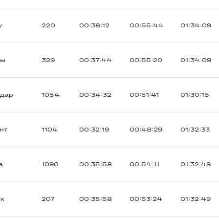
y
220
00:38:12
00:55:44
01:34:09
ты
329
00:37:44
00:55:20
01:34:09
одар
1054
00:34:32
00:51:41
01:30:15
нт
1104
00:32:19
00:48:29
01:32:33
а
1090
00:35:58
00:54:11
01:32:49
ек
207
00:35:58
00:53:24
01:32:49