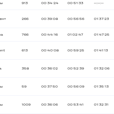
ты
913
00:34:24
00:51:33
--:--:--
ент
266
00:39:08
00:56:56
01:37:23
на
766
00:44:16
01:02:47
01:47:25
ent
613
00:40:08
00:59:25
01:41:13
а
358
00:36:02
00:52:39
01:32:06
ты
59
00:37:50
00:56:09
01:35:13
ты
1009
00:36:06
00:53:41
01:32:31