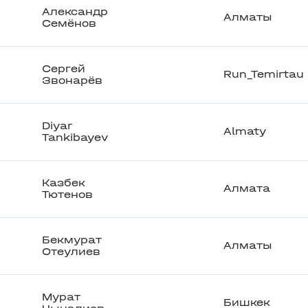
Александр
Алматы
Семёнов
Сергей
Run_Temirtau
Звонарёв
Diyar
Almaty
Tankibayev
Казбек
Алмата
Тютенов
Бекмурат
Алматы
Отеулиев
Мурат
Бишкек