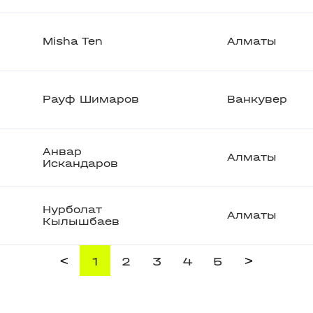
Misha Ten
Алматы
Рауф Шимаров
Ванкувер
Анвар
Алматы
Искандаров
Нурболат
Алматы
Кылышбаев
<
>
1
2
3
4
5