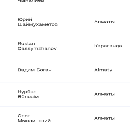
Чыналиев
Юрий
Алматы
Шаймухаметов
Ruslan
Караганда
Qassymzhanov
Вадим Боган
Almaty
Нұрбол
Алматы
Әбләзім
Олег
Алматы
Мыслинский