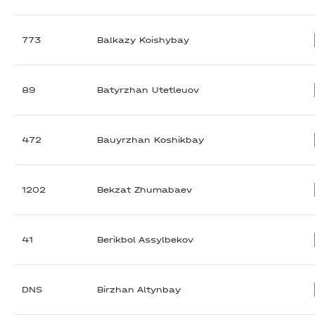
773
Balkazy Koishybay
89
Batyrzhan Utetleuov
472
Bauyrzhan Koshikbay
1202
Bekzat Zhumabaev
41
Berikbol Assylbekov
DNS
Birzhan Altynbay