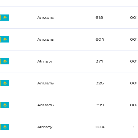
Алматы
618
00:
Алматы
604
00:
Almaty
371
00:
Алматы
325
00
Алматы
399
00:
Almaty
684
--:--