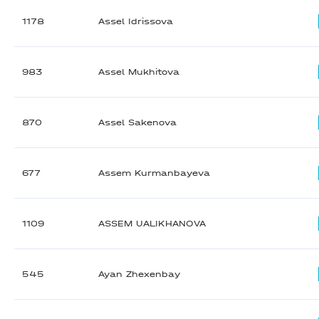
1178
Assel Idrissova
983
Assel Mukhitova
870
Assel Sakenova
677
Assem Kurmanbayeva
1109
ASSEM UALIKHANOVA
545
Ayan Zhexenbay