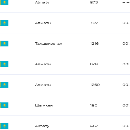
Almaty
873
--:--
Алматы
762
00:
Талдыкорган
1216
00:
Алматы
678
00:
Алматы
1260
00:
Шымкент
180
00:
Almaty
467
00: