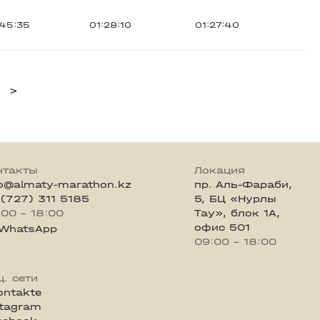
45:35
01:28:10
01:27:40
>
нтакты
Локация
fo@almaty-marathon.kz
пр. Аль-Фараби,
 (727) 311 5185
5, БЦ «Нурлы
:00 - 18:00
Тау», блок 1А,
офис 501
WhatsApp
09:00 - 18:00
ц. сети
ontakte
stagram