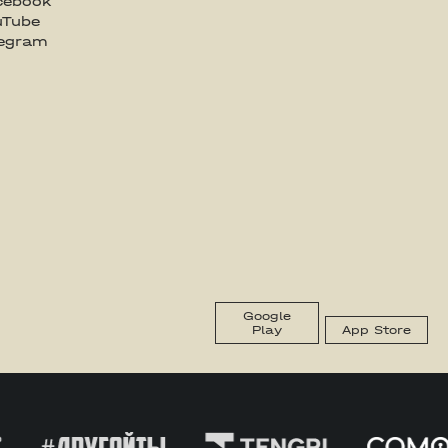
cebook
uTube
legram
Google
Play
App Store