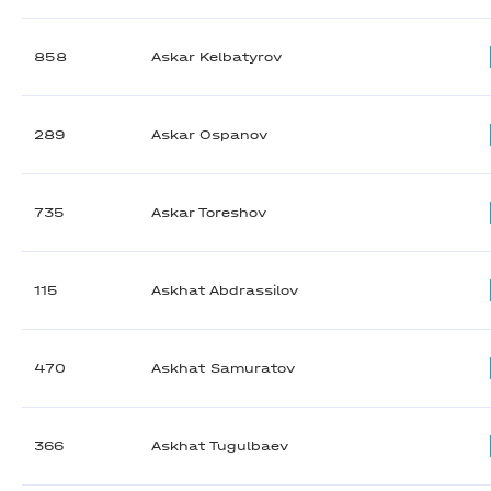
858
Askar Kelbatyrov
289
Askar Ospanov
735
Askar Toreshov
115
Askhat Abdrassilov
470
Askhat Samuratov
366
Askhat Tugulbaev