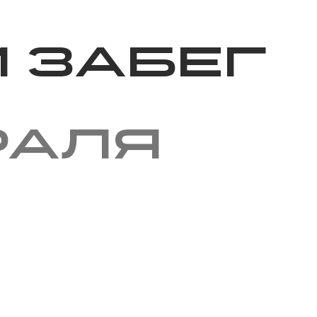
Благотворительность
Новости
Волонтерство
О нас
 забег
раля